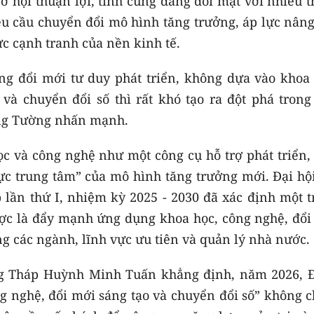
 hội thuận lợi, tỉnh cũng đang đối mặt với nhiều t
êu cầu chuyển đổi mô hình tăng trưởng, áp lực nâng
ực cạnh tranh của nền kinh tế.
ng đổi mới tư duy phát triển, không dựa vào khoa 
và chuyển đổi số thì rất khó tạo ra đột phá trong 
ọng Tường nhấn mạnh.
 và công nghệ như một công cụ hỗ trợ phát triển, 
ực trung tâm” của mô hình tăng trưởng mới. Đại hội
lần thứ I, nhiệm kỳ 2025 - 2030 đã xác định một t
ợc là đẩy mạnh ứng dụng khoa học, công nghệ, đổi
ng các ngành, lĩnh vực ưu tiên và quản lý nhà nước.
ng Tháp Huỳnh Minh Tuấn khẳng định, năm 2026, 
g nghệ, đổi mới sáng tạo và chuyển đổi số” không c