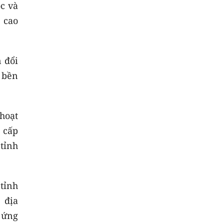
c và
 cao
 đổi
 bền
hoạt
 cấp
tỉnh
tỉnh
 địa
 ứng