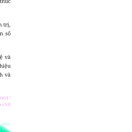
thúc
 trị,
n số
ệ và
hiệu
h và