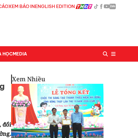
CÁO
XEM BÁO IN
ENGLISH EDITION
Zalo
A HỌC
MEDIA
Xem Nhiều
ng
 đổi
ởng.