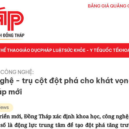
BẢNG GIÁ QUẢNG 
THỂ THAO
GIÁO DỤC
PHÁP LUẬT
SỨC KHỎE - Y TẾ
QUỐC TẾ
KHO
 CÔNG NGHỆ:
ghệ - trụ cột đột phá cho khát vọ
áp mới
riển mới, Đồng Tháp xác định khoa học, công nghệ,
số là động lực trung tâm để tạo đột phá tăng trư