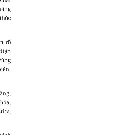
motor cổng tự động
 nâng
Thanh lý
Điều hòa Daikin 24000
giá tốt
thúc
Tại
Xưởng in decal Phước Sang
HCM
Da nang downtown
n rõ
diện
 vùng
iến,
ằng,
hóa,
ics,