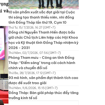
rọng
i và
10 sản phẩm xuất sắc đạt giải tại Cuộc
thi sáng tạo thanh thiếu niên, nhi đồng
tỉnh Đồng Tháp lần thứ 19, Cụm 10
Thứ Tư, 15/7/2026, 16:27 (GMT+7)
Đồng chí Nguyễn Thanh Hiền được bầu
giữ chức Chủ tịch Liên hiệp các Hội Khoa
học và Kỹ thuật tỉnh Đồng Tháp nhiệm kỳ
2026 - 2031
Thứ Năm, 02/7/2026, 07:56 (GMT+7)
Phòng Tham mưu - Công an tỉnh Đồng
Tháp: “Điểm sáng" trong cải cách hành
chính và chuyển đổi số
Thứ Ba, 28/7/2026, 17:12 (GMT+7)
93 mô hình, sản phẩm đạt thành tích cao
được đề xuất trao giải
Thứ Năm, 11/6/2026, 15:15 (GMT+7)
Đồng Tháp: Bàn giải pháp thúc đẩy tăng
trưởng kinh tế số