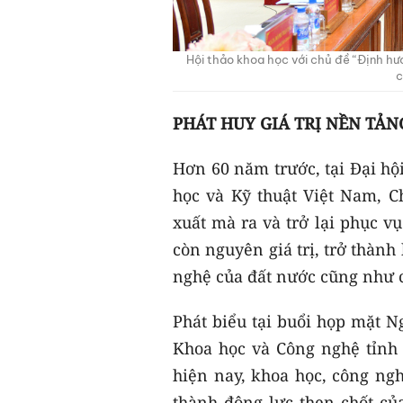
Hội thảo khoa học với chủ đề “Định hư
c
PHÁT HUY GIÁ TRỊ NỀN TẢN
Hơn 60 năm trước, tại Đại hộ
học và Kỹ thuật Việt Nam, C
xuất mà ra và trở lại phục v
còn nguyên giá trị, trở thành
nghệ của đất nước cũng như c
Phát biểu tại buổi họp mặt 
Khoa học và Công nghệ tỉnh
hiện nay, khoa học, công ngh
thành động lực then chốt củ