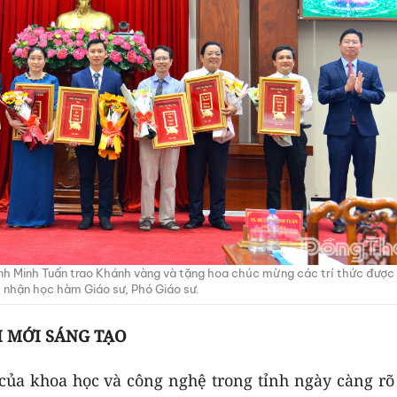
h Minh Tuấn trao Khánh vàng và tặng hoa chúc mừng các trí thức được
nhận học hàm Giáo sư, Phó Giáo sư.
I MỚI SÁNG TẠO
ủa khoa học và công nghệ trong tỉnh ngày càng rõ 