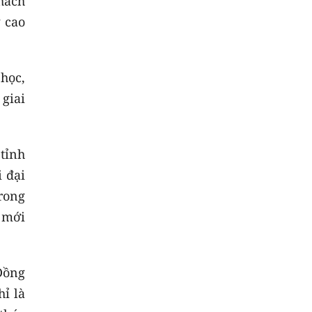
hách
 cao
học,
giai
tỉnh
 đại
rong
 mới
Đồng
hỉ là