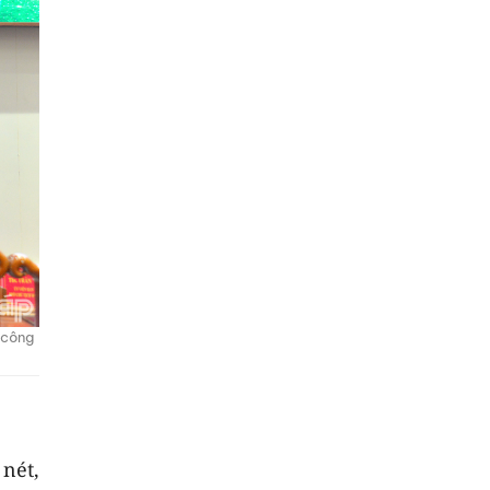
 công
nét,