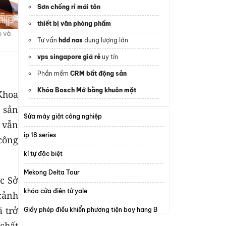
Sơn chống rỉ mái tôn
thiết bị văn phòng phẩm
o và
Tư vấn
hdd nas
dung lượng lớn
vps singapore giá rẻ
uy tín
Phần mềm
CRM bất động sản
Khóa Bosch Mở bằng khuôn mặt
 Khoa
 sản
Sửa máy giặt công nghiệp
 vẫn
ip 18 series
 công
kí tự đặc biệt
Mekong Delta Tour
c Sở
khóa cửa điện tử yale
cảnh
 trở
Giấy phép điều khiển phương tiện bay hạng B
chất