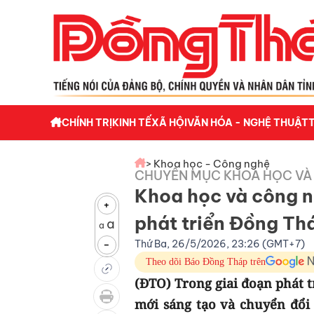
CHÍNH TRỊ
KINH TẾ
XÃ HỘI
VĂN HÓA - NGHỆ THUẬT
> Khoa học - Công nghệ
CHUYÊN MỤC KHOA HỌC VÀ
Khoa học và công n
+
phát triển Đồng Th
a
a
Thứ Ba, 26/5/2026, 23:26 (GMT+7)
-
Theo dõi Báo Đồng Tháp trên
(ĐTO) Trong giai đoạn phát t
mới sáng tạo và chuyển đổi 