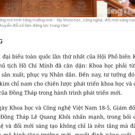
ớng mô hình tăng trưởng mới - lấy khoa học, công nghệ, đổi mới sáng tạ
huyển đổi số làm động lực trung tâm”.
G
i đại biểu toàn quốc lần thứ nhất của Hội Phổ biến
hủ tịch Hồ Chí Minh đã căn dặn: Khoa học phải từ
ụ sản xuất, phục vụ Nhân dân. Đến nay, tư tưởng đó
 kim chỉ nam cho chiến lược phát triển khoa học và
ủa Đồng Tháp trong hành trình phát triển mới.
Ngày Khoa học và Công nghệ Việt Nam 18-5, Giám đố
 Đồng Tháp Lê Quang Khôi nhấn mạnh, trong bối 
ệ và đổi mới sáng tạo không chỉ là nền tảng mà đã
a mô hình tăng trưởng mới, quyết định năng suất, 