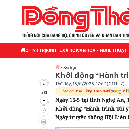
CHÍNH TRỊ
KINH TẾ
XÃ HỘI
VĂN HÓA - NGHỆ THUẬT
> Xã hội
Khởi động “Hành trì
Thứ Bảy, 16/5/2026, 17:57 (GMT+7)
+
a
Theo dõi Báo Đồng Tháp trên
a
Ngày 16-5 tại tỉnh Nghệ An,
-
Khởi động “Hành trình Tôi 
Ngày truyền thống Hội Liên h