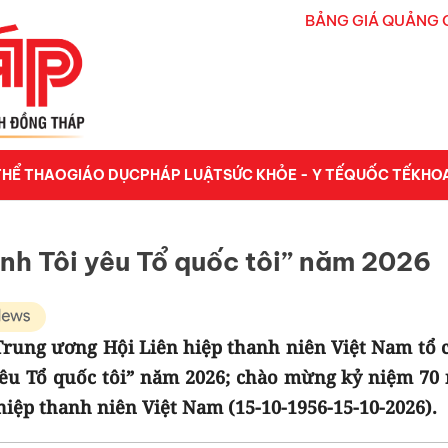
BẢNG GIÁ QUẢNG 
THỂ THAO
GIÁO DỤC
PHÁP LUẬT
SỨC KHỎE - Y TẾ
QUỐC TẾ
KHO
nh Tôi yêu Tổ quốc tôi” năm 2026
 Trung ương Hội Liên hiệp thanh niên Việt Nam tổ 
yêu Tổ quốc tôi” năm 2026; chào mừng kỷ niệm 70
iệp thanh niên Việt Nam (15-10-1956-15-10-2026).