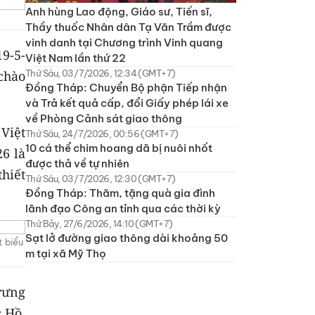
Anh hùng Lao động, Giáo sư, Tiến sĩ,
Thầy thuốc Nhân dân Tạ Văn Trầm được
vinh danh tại Chương trình Vinh quang
9-5-
Việt Nam lần thứ 22
chào
Thứ Sáu, 03/7/2026, 12:34 (GMT+7)
Đồng Tháp: Chuyển Bộ phận Tiếp nhận
và Trả kết quả cấp, đổi Giấy phép lái xe
về Phòng Cảnh sát giao thông
 Việt
Thứ Sáu, 24/7/2026, 00:56 (GMT+7)
10 cá thể chim hoang dã bị nuôi nhốt
6 là
được thả về tự nhiên
hiết
Thứ Sáu, 03/7/2026, 12:30 (GMT+7)
Đồng Tháp: Thăm, tặng quà gia đình
lãnh đạo Công an tỉnh qua các thời kỳ
Thứ Bảy, 27/6/2026, 14:10 (GMT+7)
Sạt lở đường giao thông dài khoảng 50
t biểu
m tại xã Mỹ Thọ
rưng
 Hồ,