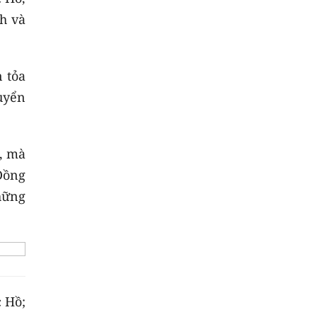
h và
n tỏa
huyển
, mà
Đồng
hững
c Hồ;