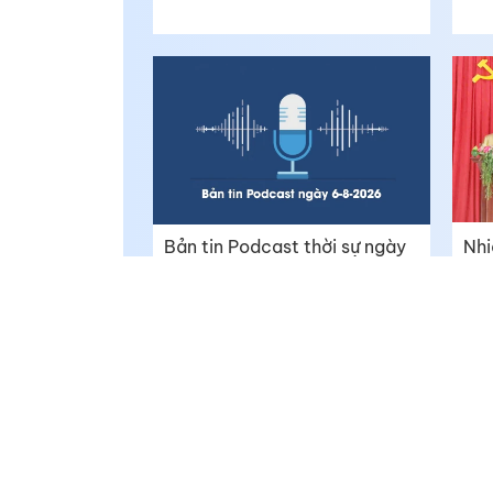
Bản tin Podcast thời sự ngày
Nhi
6-8-2026
chư
phụ
Báo Đồng Tháp Online - https://baodongthap.vn
Giám đốc: Ngô Thị Ngọc Hạnh
Giấy phép số 790/GP-BTTTT do Bộ Thông tin và Truyền th
02/12/2021