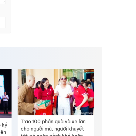
Trao 100 phần quà và xe lăn
 ký
cho người mù, người khuyết
iên
tật có hoàn cảnh khó khăn