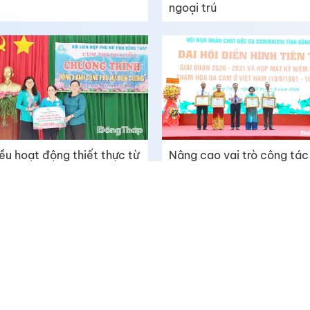
ngoại trú
ều hoạt động thiết thực từ
Nâng cao vai trò công tác
ơng trình “Đồng hành cùng
Hội, xoa dịu “nỗi đau chất
 nữ biên cương”
độc da cam”
Tòa soạn: Số 289 Tết Mậu Thân, phường Đạo Thạnh, t
Liên hệ quảng cáo: (0273) 3873119 - 0987701160
ông cấp ngày
Email: toasoan@baodongthap.vn
© 2009 Bản quyền thuộc về Báo Đồng Tháp
Cấm sao chép dưới mọi hình thức nếu không có sự chấ