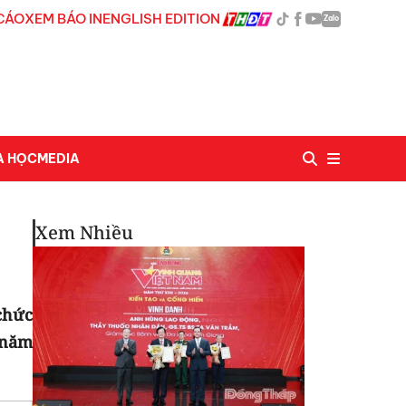
CÁO
XEM BÁO IN
ENGLISH EDITION
Zalo
A HỌC
MEDIA
Xem Nhiều
chức
 năm