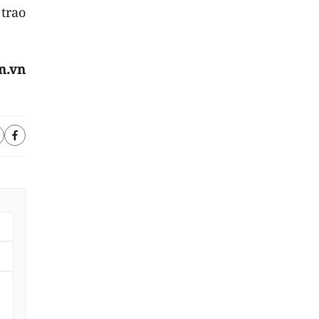
trao
n.vn