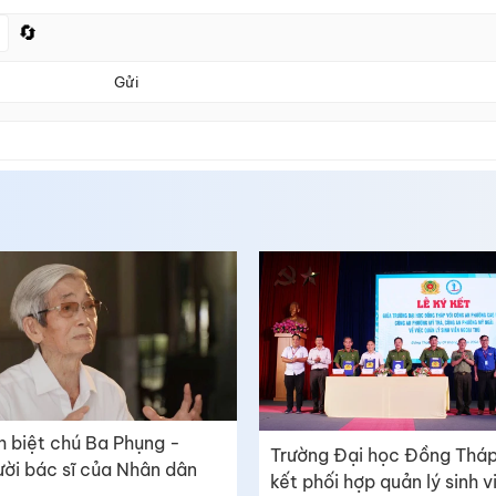
🔄
Gửi
h biệt chú Ba Phụng -
Trường Đại học Đồng Tháp
ời bác sĩ của Nhân dân
kết phối hợp quản lý sinh v