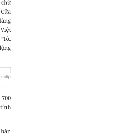
 chữ
 Cửa
làng
Việt
“Tôi
 động
n hiệp
 700
tỉnh
a bàn