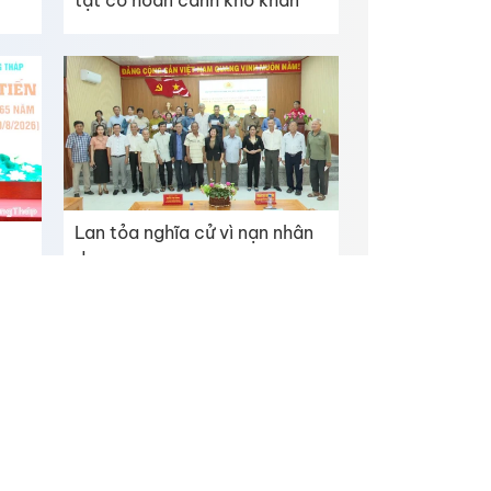
Lan tỏa nghĩa cử vì nạn nhân
da cam
ỉnh Đồng Tháp
Facebook
Youtube
p thuận bằng văn