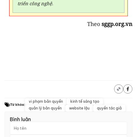
triển công nghệ.
Theo
sggp.org.vn
vi phạm bản quyền
kinh tế sáng tạo
Từ khóa:
quản lý bản quyền
website lậu
quyền tác giả
Bình luận