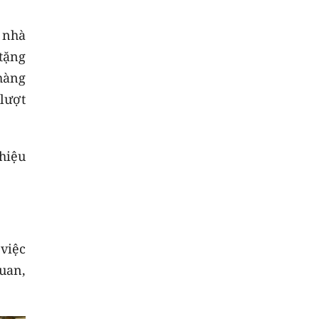
 nhà
tặng
hàng
 lượt
hiệu
việc
quan,