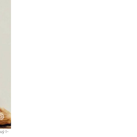
uý I-