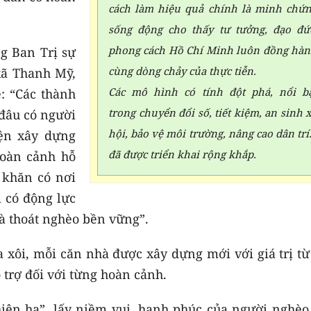
cách làm hiệu quả chính là minh chứ
sống động cho thấy tư tưởng, đạo đứ
phong cách Hồ Chí Minh luôn đồng hà
g Ban Trị sự
cùng dòng chảy của thực tiễn.
xã Thanh Mỹ,
Các mô hình có tính đột phá, nổi b
ẻ: “Các thành
trong chuyển đổi số, tiết kiệm, an sinh 
 đâu có người
hội, bảo vệ môi trường, nâng cao dân trí.
ện xây dựng
đã được triển khai rộng khắp.
hoàn cảnh hỗ
 khăn có nơi
i có động lực
à thoát nghèo bền vững”.
xôi, mỗi căn nhà được xây dựng mới với giá trị từ 
 trợ đối với từng hoàn cảnh.
hiên hạ”, lấy niềm vui, hạnh phúc của người nghèo