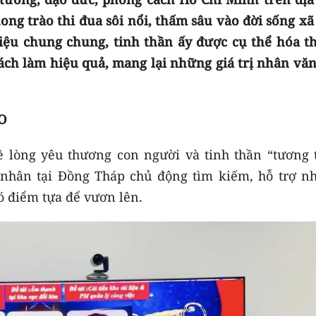
ng trào thi đua sôi nổi, thấm sâu vào đời sống xã 
ệu chung chung, tinh thần ấy được cụ thể hóa t
ách làm hiệu quả, mang lại những giá trị nhân văn
ÈO
ề lòng yêu thương con người và tinh thần “tương 
á nhân tại Đồng Tháp chủ động tìm kiếm, hỗ trợ n
ó điểm tựa để vươn lên.