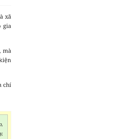
à xã
 gia
, mà
kiện
m chí
p,
y,