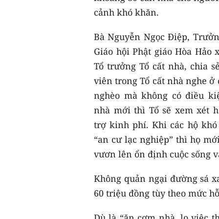
cảnh khó khăn.
Bà Nguyễn Ngọc Điệp, Trưởn
Giáo hội Phật giáo Hòa Hảo 
Tổ trưởng Tổ cất nhà, chia s
viên trong Tổ cất nhà nghe ở
nghèo mà không có điều ki
nhà mới thì Tổ sẽ xem xét 
trợ kinh phí. Khi các hộ khó
“an cư lạc nghiệp” thì họ mớ
vươn lên ổn định cuộc sống v
Không quản ngại đường sá xa 
60 triệu đồng tùy theo mức hỗ
Dù là “ăn cơm nhà, lo việc t