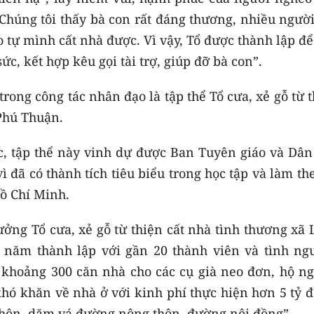
“Chúng tôi thấy bà con rất đáng thương, nhiều ngườ
 tự mình cất nhà được. Vì vậy, Tổ được thành lập đ
c, kết hợp kêu gọi tài trợ, giúp đỡ bà con”.
trong công tác nhân đạo là tập thể Tổ cưa, xẻ gỗ từ 
 Phú Thuận.
c, tập thể này vinh dự được Ban Tuyên giáo và Dân
đã có thành tích tiêu biểu trong học tập và làm th
Hồ Chí Minh.
ng Tổ cưa, xẻ gỗ từ thiện cất nhà tình thương xã 
3 năm thành lập với gần 20 thành viên và tình ng
 khoảng 300 căn nhà cho các cụ già neo đơn, hộ ng
hó khăn về nhà ở với kinh phí thực hiện hơn 5 tỷ đ
thôn, dặm vá đường nông thôn, đường nội đồng”.