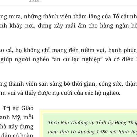
ng mưa, những thành viên thầm lặng của Tổ cất nh
ình khắp nơi, dựng xây mái ấm cho hàng ngàn hộ
ao cả, họ không chỉ mang đến niềm vui, hạnh phúc
 giúp người nghèo “an cư lạc nghiệp” và có điều 
ng thành viên sẵn sàng bỏ thời gian, công sức, thậ
iềm vui và thấy được nụ cười của các hộ nghèo.
 Trị sự Giáo
hanh Mỹ, mỗi
Theo Ban Thường vụ Tỉnh ủy Đồng Thá
nhà xây dựng
toàn tỉnh có khoảng 1.580 mô hình ha
 dân có hoàn