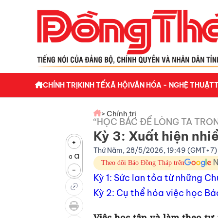
CHÍNH TRỊ
KINH TẾ
XÃ HỘI
VĂN HÓA - NGHỆ THUẬT
> Chính trị
“HỌC BÁC ĐỂ LÒNG TA TRO
Kỳ 3: Xuất hiện nhi
+
Thứ Năm, 28/5/2026, 19:49 (GMT+7)
a
a
Theo dõi Báo Đồng Tháp trên
-
Kỳ 1: Sức lan tỏa từ những C
Kỳ 2: Cụ thể hóa việc học B
Việc học tập và làm theo tư