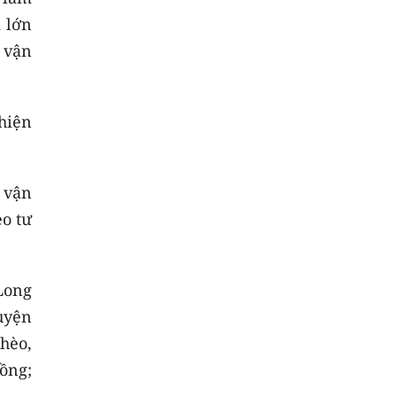
i lớn
ể vận
thiện
 vận
eo tư
Long
uyện
hèo,
ồng;