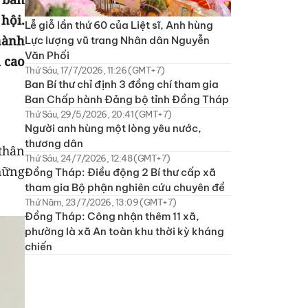
hội.
Lễ giỗ lần thứ 60 của Liệt sĩ, Anh hùng
hành
Lực lượng vũ trang Nhân dân Nguyễn
Văn Phối
 cao
Thứ Sáu, 17/7/2026, 11:26 (GMT+7)
Ban Bí thư chỉ định 3 đồng chí tham gia
Ban Chấp hành Đảng bộ tỉnh Đồng Tháp
Thứ Sáu, 29/5/2026, 20:41 (GMT+7)
Người anh hùng một lòng yêu nước,
thương dân
thân
Thứ Sáu, 24/7/2026, 12:48 (GMT+7)
hững
Đồng Tháp: Điều động 2 Bí thư cấp xã
tham gia Bộ phận nghiên cứu chuyên đề
Thứ Năm, 23/7/2026, 13:09 (GMT+7)
Đồng Tháp: Công nhận thêm 11 xã,
phường là xã An toàn khu thời kỳ kháng
chiến