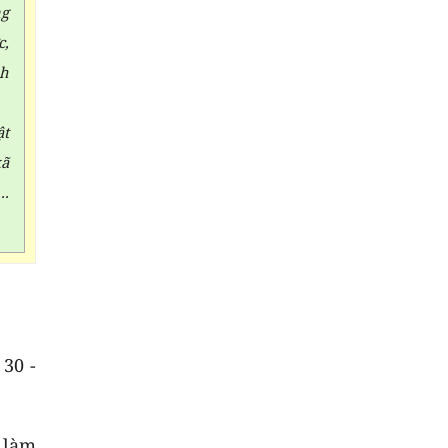
ng
c,
nh
ật
xã
..
30 -
 làm