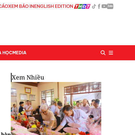
CÁO
XEM BÁO IN
ENGLISH EDITION
Zalo
A HỌC
MEDIA
Xem Nhiều
 bàn