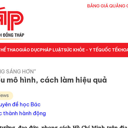
BẢNG GIÁ QUẢNG 
THỂ THAO
GIÁO DỤC
PHÁP LUẬT
SỨC KHỎE - Y TẾ
QUỐC TẾ
KHO
NG SÁNG HƠN”
ều mô hình, cách làm hiệu quả
huyên đề học Bác
ác thành hành động
 tưởng, đạo đức, phong cách Hồ Chí Minh trên địa