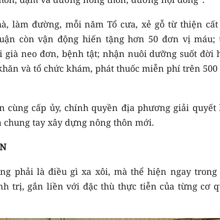
hà, làm đường, mỗi năm Tổ cưa, xẻ gỗ từ thiện cất
uận còn vận động hiến tặng hơn 50 đơn vị máu; 
 già neo đơn, bệnh tật; nhận nuôi dưỡng suốt đời 
khăn và tổ chức khám, phát thuốc miễn phí trên 500
 cùng cấp ủy, chính quyền địa phương giải quyết 
và chung tay xây dựng nông thôn mới.
ỄN
g phải là điều gì xa xôi, mà thể hiện ngay trong 
h trị, gắn liền với đặc thù thực tiễn của từng cơ 