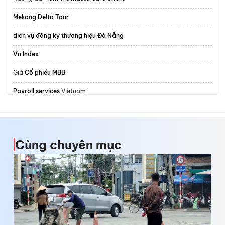
Mekong Delta Tour
dịch vụ đăng ký thương hiệu Đà Nẵng
Vn Index
Giá
Cổ phiếu MBB
Payroll services
Vietnam
Xưởng
quần áo đồng phục học sinh
đặt áo
đồng phục polo
theo yêu cầu
Cùng chuyên mục
Thành lập công ty tnhh 2 thành viên
Affordable
agency ad account rental GDT
services