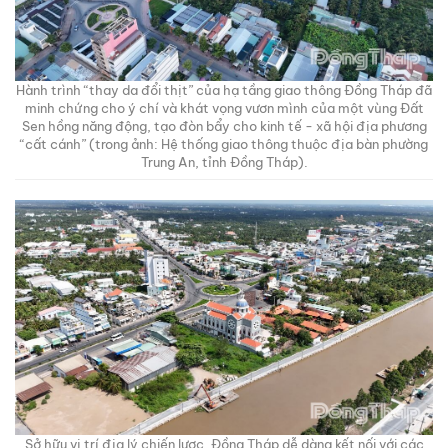
Hành trình “thay da đổi thịt” của hạ tầng giao thông Đồng Tháp đã
minh chứng cho ý chí và khát vọng vươn mình của một vùng Đất
Sen hồng năng động, tạo đòn bẩy cho kinh tế - xã hội địa phương
“cất cánh” (trong ảnh: Hệ thống giao thông thuộc địa bàn phường
Trung An, tỉnh Đồng Tháp).
Sở hữu vị trí địa lý chiến lược, Đồng Tháp dễ dàng kết nối với các