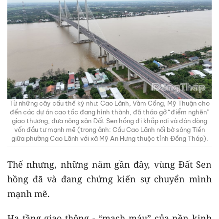
Từ những cây cầu thế kỷ như: Cao Lãnh, Vàm Cống, Mỹ Thuận cho
đến các dự án cao tốc đang hình thành, đã tháo gỡ “điểm nghẽn”
giao thương, đưa nông sản Đất Sen hồng đi khắp nơi và đón dòng
vốn đầu tư mạnh mẽ (trong ảnh: Cầu Cao Lãnh nối bờ sông Tiền
giữa phường Cao Lãnh với xã Mỹ An Hưng thuộc tỉnh Đồng Tháp).
Thế nhưng, những năm gần đây, vùng Đất Sen
hồng đã và đang chứng kiến sự chuyển mình
mạnh mẽ.
Hạ tầng giao thông - “mạch máu” của nền kinh