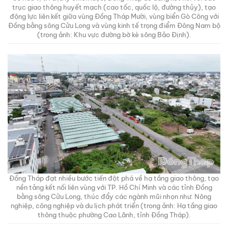
trục giao thông huyết mạch (cao tốc, quốc lộ, đường thủy), tạo
động lực liên kết giữa vùng Đồng Tháp Mười, vùng biển Gò Công với
Đồng bằng sông Cửu Long và vùng kinh tế trọng điểm Đông Nam bộ
(trong ảnh: Khu vực đường bờ kè sông Bảo Định).
Đồng Tháp đạt nhiều bước tiến đột phá về hạ tầng giao thông, tạo
nền tảng kết nối liên vùng với TP. Hồ Chí Minh và các tỉnh Đồng
bằng sông Cửu Long, thúc đẩy các ngành mũi nhọn như: Nông
nghiệp, công nghiệp và du lịch phát triển (trong ảnh: Hạ tầng giao
thông thuộc phường Cao Lãnh, tỉnh Đồng Tháp).