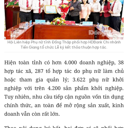
Hội Liên hiệp Phụ nữ tỉnh Đồng Tháp phối hợp HDBank Chi nhánh
Tiền Giang tổ chức Lễ ký kết thỏa thuận hợp tác.
Hiện toàn tỉnh có hơn 4.000 doanh nghiệp, 38
hợp tác xã, 287 tổ hợp tác do phụ nữ làm chủ
hoặc tham gia quản lý; 3.622 phụ nữ khởi
nghiệp với trên 4.200 sản phẩm khởi nghiệp.
Tuy nhiên, nhu cầu tiếp cận nguồn vốn tín dụng
chính thức, an toàn để mở rộng sản xuất, kinh
doanh vẫn còn rất lớn.
Theo nội dung ký kết, hai đơn vị sẽ phối hợp