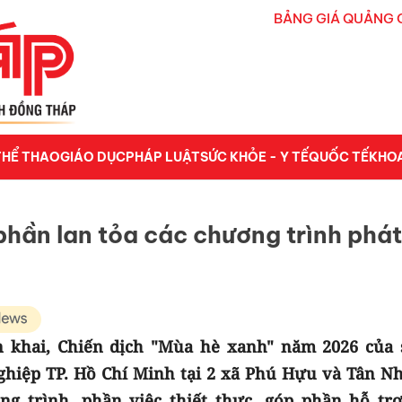
BẢNG GIÁ QUẢNG 
THỂ THAO
GIÁO DỤC
PHÁP LUẬT
SỨC KHỎE - Y TẾ
QUỐC TẾ
KHO
phần lan tỏa các chương trình phát
n khai, Chiến dịch "Mùa hè xanh" năm 2026 của 
ghiệp TP. Hồ Chí Minh tại 2 xã Phú Hựu và Tân N
ng trình, phần việc thiết thực, góp phần hỗ trợ