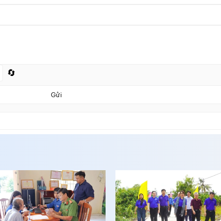
🔄
Gửi