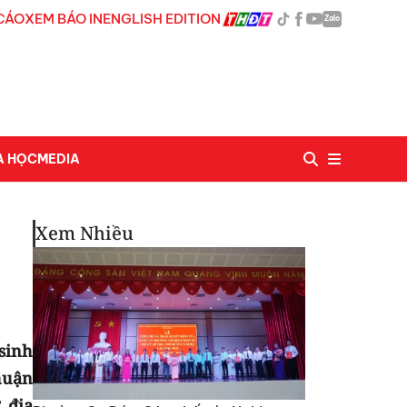
CÁO
XEM BÁO IN
ENGLISH EDITION
Zalo
A HỌC
MEDIA
Xem Nhiều
sinh
huận
 địa