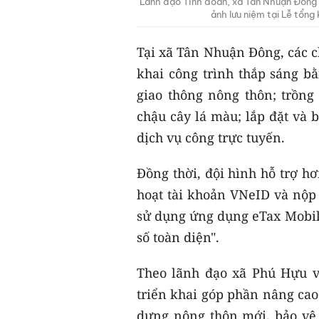
Lãnh đạo Tỉnh đoàn, xã Tân Nhuận Đông 
ảnh lưu niệm tại Lễ tổn
Tại xã Tân Nhuận Đông, các ch
khai công trình thắp sáng 
giao thông nông thôn; trồn
chậu cây lá màu; lắp đặt và 
dịch vụ công trực tuyến.
Đồng thời, đội hình hỗ trợ h
hoạt tài khoản VNeID và nộp h
sử dụng ứng dụng eTax Mobil
số toàn diện".
Theo lãnh đạo xã Phú Hựu v
triển khai góp phần nâng cao
dựng nông thôn mới, bảo vệ m