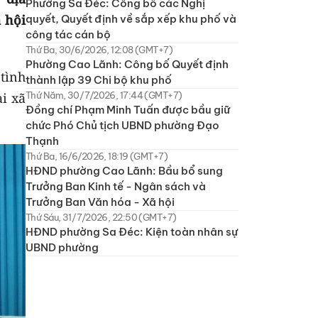
Phường Sa Đéc: Công bố các Nghị
 hội
quyết, Quyết định về sắp xếp khu phố và
công tác cán bộ
Thứ Ba, 30/6/2026, 12:08 (GMT+7)
Phường Cao Lãnh: Công bố Quyết định
tình
thành lập 39 Chi bộ khu phố
i xã
Thứ Năm, 30/7/2026, 17:44 (GMT+7)
Đồng chí Phạm Minh Tuấn được bầu giữ
chức Phó Chủ tịch UBND phường Đạo
Thạnh
Thứ Ba, 16/6/2026, 18:19 (GMT+7)
HĐND phường Cao Lãnh: Bầu bổ sung
Trưởng Ban Kinh tế - Ngân sách và
Trưởng Ban Văn hóa - Xã hội
Thứ Sáu, 31/7/2026, 22:50 (GMT+7)
HĐND phường Sa Đéc: Kiện toàn nhân sự
UBND phường