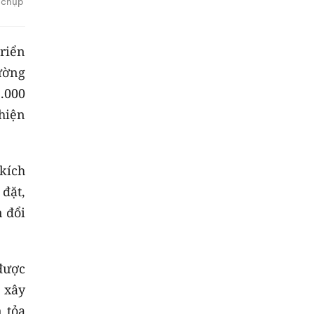
h chụp
triển
ường
.000
hiện
 kích
 đặt,
 đổi
được
, xây
 tỏa