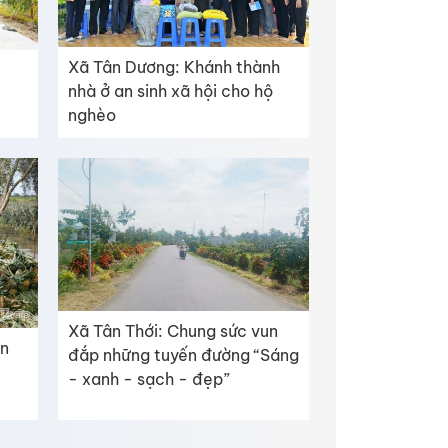
Xã Tân Dương: Khánh thành
nhà ở an sinh xã hội cho hộ
nghèo
Xã Tân Thới: Chung sức vun
ến
đắp những tuyến đường “Sáng
- xanh - sạch - đẹp”