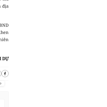
à địa
UBND
khen
niên
H DỰ
p