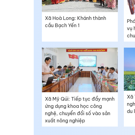
Xã Hoà Long: Khánh thành
Phá
cầu Bạch Yến 1
vụ 
chu
Xã 
Xã Mỹ Qúi: Tiếp tục đẩy mạnh
ngh
ứng dụng khoa học công
du 
nghệ, chuyển đổi số vào sản
xuất nông nghiệp