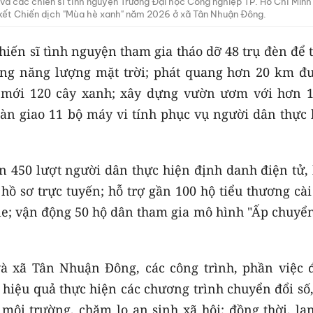
và các chiến sĩ tình nguyện Trường Đại học Công nghiệp TP. Hồ Chí Min
g kết Chiến dịch "Mùa hè xanh" năm 2026 ở xã Tân Nhuận Đông.
iến sĩ tình nguyện tham gia tháo dỡ 48 trụ đèn để 
bằng năng lượng mặt trời; phát quang hơn 20 km đ
g mới 120 cây xanh; xây dựng vườn ươm với hơn 1
bàn giao 11 bộ máy vi tính phục vụ người dân thực 
ơn 450 lượt người dân thực hiện định danh điện tử,
ồ sơ trực tuyến; hỗ trợ gần 100 hộ tiểu thương cài
e; vận động 50 hộ dân tham gia mô hình "Ấp chuyển
à xã Tân Nhuận Đông, các công trình, phần việc 
 hiệu quả thực hiện các chương trình chuyển đổi số
ôi trường, chăm lo an sinh xã hội; đồng thời, lan