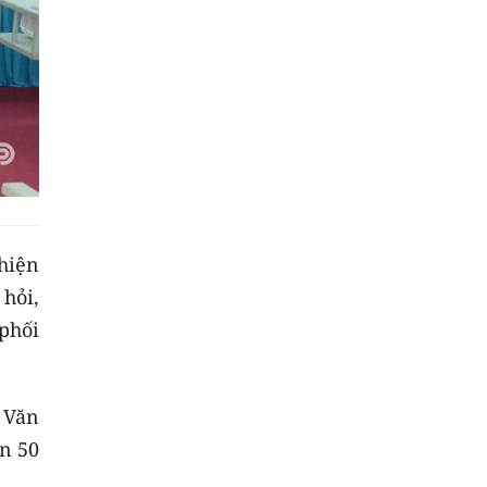
 hiện
hỏi,
 phối
 Văn
ên 50