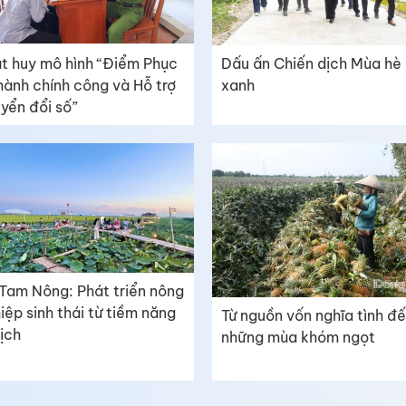
t huy mô hình “Điểm Phục
Dấu ấn Chiến dịch Mùa hè
hành chính công và Hỗ trợ
xanh
yển đổi số”
Tam Nông: Phát triển nông
iệp sinh thái từ tiềm năng
Từ nguồn vốn nghĩa tình đ
lịch
những mùa khóm ngọt