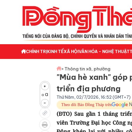
CHÍNH TRỊ
KINH TẾ
XÃ HỘI
VĂN HÓA - NGHỆ THUẬT
> Thông tin xã, phường
"Mùa hè xanh" góp 
+
triển địa phương
a
a
Thứ Năm, 02/7/2026, 16:52 (GMT+7)
-
Theo dõi Báo Đồng Tháp trên
(ĐTO) Sau gần 1 tháng triể
viên Trường Đại học Công n
Đông khép lại với nhiều cô