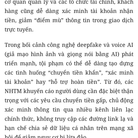
cơ quan quản lý và các tổ chức tài chính, khách
hàng cũng dễ dàng xác minh tài khoản nhận
tiền, giảm “điểm mù” thông tin trong giao dịch
trực tuyến.
Trong bối cảnh công nghệ deepfake và voice AI
(giả mạo hình ảnh và giọng nói bằng AI) phát
triển mạnh, tội phạm có thể dễ dàng tạo dựng
các tình huống “chuyển tiền khẩn”, “xác minh
tài khoản” hay “hỗ trợ hoàn tiền”. Từ đó, các
NHTM khuyến cáo người dùng cần đặc biệt thận
trọng với các yêu cầu chuyển tiền gấp, chủ động
xác minh thông tin qua nhiều kênh liên lạc
chính thức, không truy cập các đường link lạ và
hạn chế chia sẻ dữ liệu cá nhân trên mạng xã
hội để giảm nguy cơ bị lừa đảo.