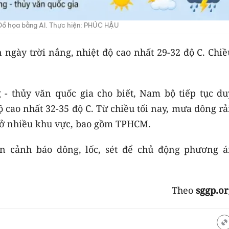
Đồ họa bằng AI. Thực hiện: PHÚC HẬU
ngày trời nắng, nhiệt độ cao nhất 29-32 độ C. Chiề
- thủy văn quốc gia cho biết, Nam bộ tiếp tục duy
ộ cao nhất 32-35 độ C. Từ chiều tối nay, mưa dông rả
i ở nhiều khu vực, bao gồm TPHCM.
in cảnh báo dông, lốc, sét để chủ động phương á
Theo
sggp.or