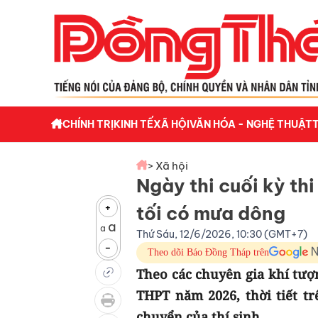
CHÍNH TRỊ
KINH TẾ
XÃ HỘI
VĂN HÓA - NGHỆ THUẬT
> Xã hội
Ngày thi cuối kỳ th
+
tối có mưa dông
a
a
Thứ Sáu, 12/6/2026, 10:30 (GMT+7)
-
Theo dõi Báo Đồng Tháp trên
Theo các chuyên gia khí tượn
THPT năm 2026, thời tiết t
chuyển của thí sinh.