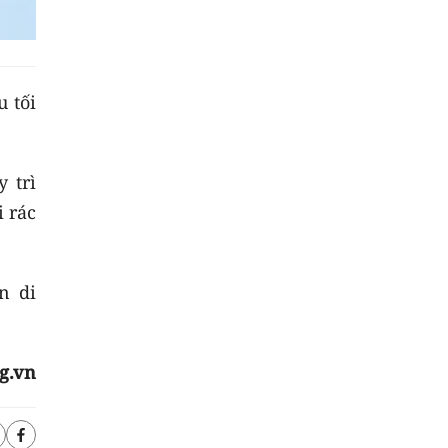
u tối
 trì
i rác
n di
g.vn