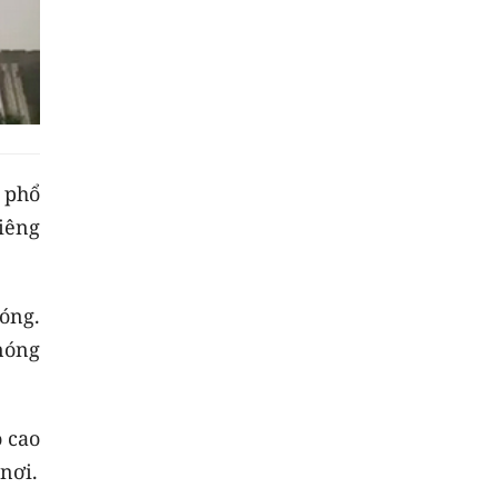
 phổ
Riêng
óng.
nóng
 cao
nơi.