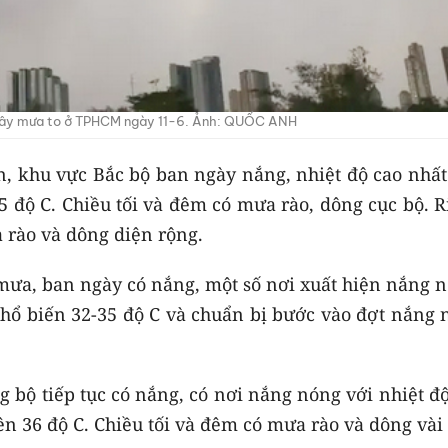
ây mưa to ở TPHCM ngày 11-6. Ảnh: QUỐC ANH
n, khu vực Bắc bộ ban ngày nắng, nhiệt độ cao nhất
35 độ C. Chiều tối và đêm có mưa rào, dông cục bộ. 
 rào và dông diện rộng.
ưa, ban ngày có nắng, một số nơi xuất hiện nắng n
phổ biến 32-35 độ C và chuẩn bị bước vào đợt nắng 
bộ tiếp tục có nắng, có nơi nắng nóng với nhiệt độ
rên 36 độ C. Chiều tối và đêm có mưa rào và dông vài 