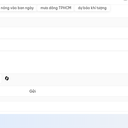
 nóng vào ban ngày
mưa dông TPHCM
dự báo khí tượng
🔄
Gửi