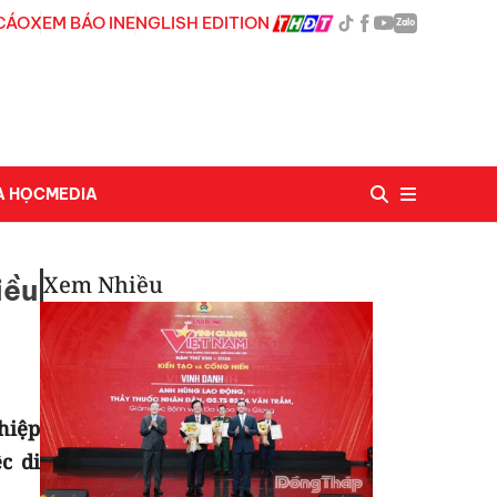
CÁO
XEM BÁO IN
ENGLISH EDITION
Zalo
A HỌC
MEDIA
Xem Nhiều
iều
hiệp
c di