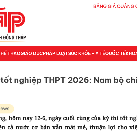
BẢNG GIÁ QUẢNG 
THỂ THAO
GIÁO DỤC
PHÁP LUẬT
SỨC KHỎE - Y TẾ
QUỐC TẾ
KHO
i tốt nghiệp THPT 2026: Nam bộ ch
g, hôm nay 12-6, ngày cuối cùng của kỳ thi tốt ng
rên cả nước cơ bản vẫn mát mẻ, thuận lợi cho việ