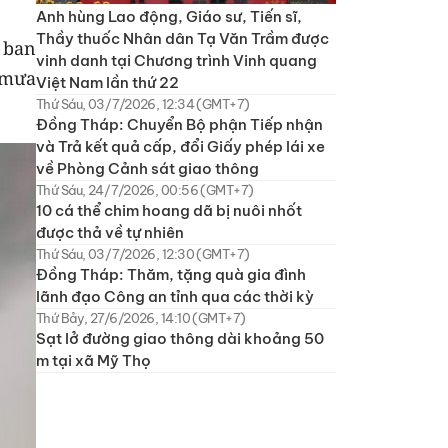
Anh hùng Lao động, Giáo sư, Tiến sĩ,
Thầy thuốc Nhân dân Tạ Văn Trầm được
 ban
vinh danh tại Chương trình Vinh quang
 mưa
Việt Nam lần thứ 22
Thứ Sáu, 03/7/2026, 12:34 (GMT+7)
Đồng Tháp: Chuyển Bộ phận Tiếp nhận
và Trả kết quả cấp, đổi Giấy phép lái xe
về Phòng Cảnh sát giao thông
Thứ Sáu, 24/7/2026, 00:56 (GMT+7)
10 cá thể chim hoang dã bị nuôi nhốt
được thả về tự nhiên
Thứ Sáu, 03/7/2026, 12:30 (GMT+7)
Đồng Tháp: Thăm, tặng quà gia đình
lãnh đạo Công an tỉnh qua các thời kỳ
Thứ Bảy, 27/6/2026, 14:10 (GMT+7)
Sạt lở đường giao thông dài khoảng 50
m tại xã Mỹ Thọ