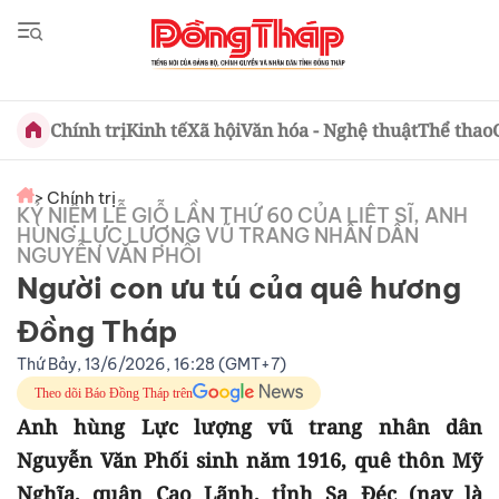
Chính trị
Kinh tế
Xã hội
Văn hóa - Nghệ thuật
Thể thao
> Chính trị
KỶ NIỆM LỄ GIỖ LẦN THỨ 60 CỦA LIỆT SĨ, ANH
HÙNG LỰC LƯỢNG VŨ TRANG NHÂN DÂN
NGUYỄN VĂN PHỐI
Người con ưu tú của quê hương
Đồng Tháp
Thứ Bảy, 13/6/2026, 16:28 (GMT+7)
Theo dõi Báo Đồng Tháp trên
Anh hùng Lực lượng vũ trang nhân dân
Nguyễn Văn Phối sinh năm 1916, quê thôn Mỹ
Nghĩa, quận Cao Lãnh, tỉnh Sa Đéc (nay là