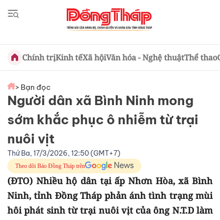
Chính trị
Kinh tế
Xã hội
Văn hóa - Nghệ thuật
Thể thao
> Bạn đọc
Người dân xã Bình Ninh mong
sớm khắc phục ô nhiễm từ trại
nuôi vịt
Thứ Ba, 17/3/2026, 12:50 (GMT+7)
Theo dõi Báo Đồng Tháp trên
(ĐTO) Nhiều hộ dân tại ấp Nhơn Hòa, xã Bình
Ninh, tỉnh Đồng Tháp phản ánh tình trạng mùi
hôi phát sinh từ trại nuôi vịt của ông N.T.D làm