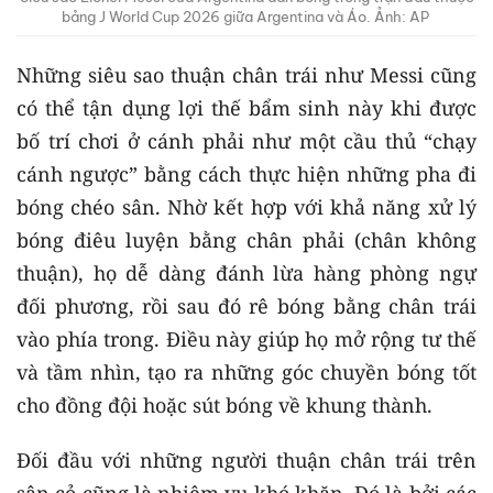
bảng J World Cup 2026 giữa Argentina và Áo. Ảnh: AP
Những siêu sao thuận chân trái như Messi cũng
có thể tận dụng lợi thế bẩm sinh này khi được
bố trí chơi ở cánh phải như một cầu thủ “chạy
cánh ngược” bằng cách thực hiện những pha đi
bóng chéo sân. Nhờ kết hợp với khả năng xử lý
bóng điêu luyện bằng chân phải (chân không
thuận), họ dễ dàng đánh lừa hàng phòng ngự
đối phương, rồi sau đó rê bóng bằng chân trái
vào phía trong. Điều này giúp họ mở rộng tư thế
và tầm nhìn, tạo ra những góc chuyền bóng tốt
cho đồng đội hoặc sút bóng về khung thành.
Đối đầu với những người thuận chân trái trên