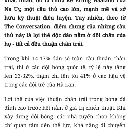
khác nhau, đó là chưa kể Erling Haaland của
Na Uy, một cầu thủ cao lớn, mạnh mẽ và sở
hữu kỹ thuật điêu luyện. Tuy nhiên, theo tờ
The Conversation, điểm chung của những cầu
thủ này là lợi thế độc đáo nằm ở đôi chân của
họ - tất cả đều thuận chân trái.
Trong khi 14-17% dân số toàn cầu thuận chân
trái, thì ở các đội bóng quốc tế, tỷ lệ này tăng
lên 23-32%, thậm chí lên tới 41% ở các hậu vệ
trong các đội trẻ của Hà Lan.
Lợi thế của việc thuận chân trái trong bóng đá
đỉnh cao trước hết nằm ở giá trị chiến thuật. Khi
xây dựng đội bóng, các nhà tuyển chọn không
chỉ quan tâm đến thể lực, khả năng di chuyển