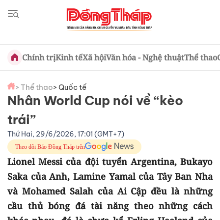
Chính trị
Kinh tế
Xã hội
Văn hóa - Nghệ thuật
Thể thao
> Thể thao
> Quốc tế
Nhân World Cup nói về “kèo
trái”
Thứ Hai, 29/6/2026, 17:01 (GMT+7)
Theo dõi Báo Đồng Tháp trên
Lionel Messi của đội tuyển Argentina, Bukayo
Saka của Anh, Lamine Yamal của Tây Ban Nha
và Mohamed Salah của Ai Cập đều là những
cầu thủ bóng đá tài năng theo những cách