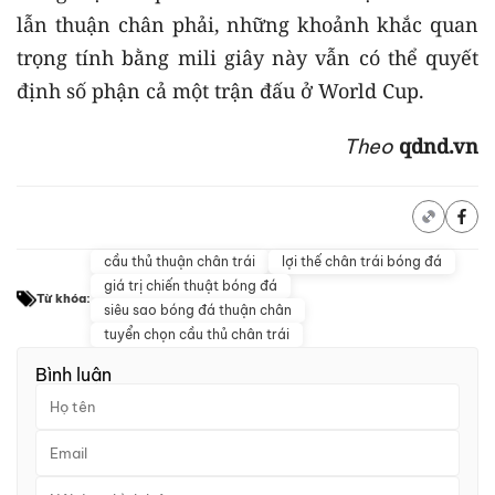
lẫn thuận chân phải, những khoảnh khắc quan
trọng tính bằng mili giây này vẫn có thể quyết
định số phận cả một trận đấu ở World Cup.
qdnd.vn
Theo
cầu thủ thuận chân trái
lợi thế chân trái bóng đá
giá trị chiến thuật bóng đá
Từ khóa:
siêu sao bóng đá thuận chân
tuyển chọn cầu thủ chân trái
Bình luận