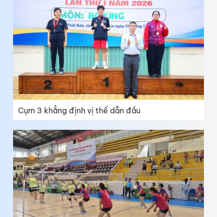
Cụm 3 khẳng định vị thế dẫn đầu