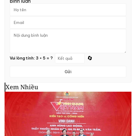
Bình luận
🔄
Vui lòng tính: 3 + 5 = ?
Gửi
Xem Nhiều