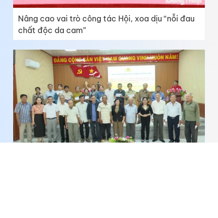
Nâng cao vai trò công tác Hội, xoa dịu “nỗi đau
chất độc da cam”
Lan tỏa nghĩa cử vì nạn nhân da cam