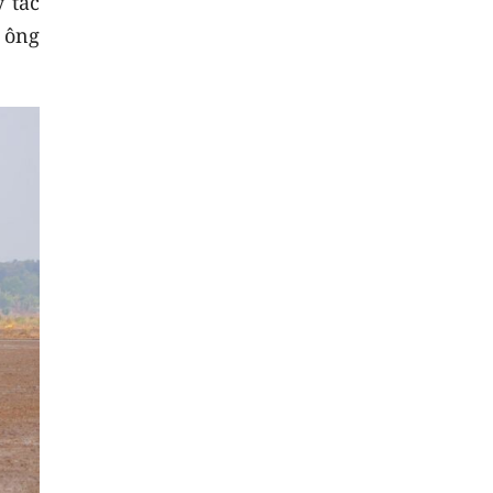
 tác
 ông