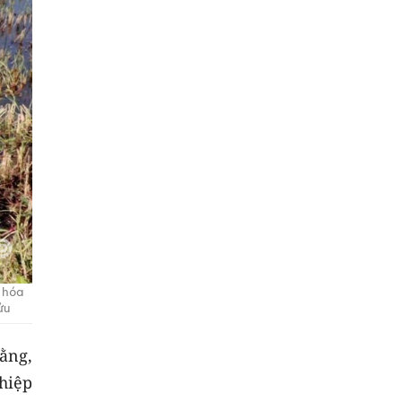
m hóa
ửu
ằng,
hiệp