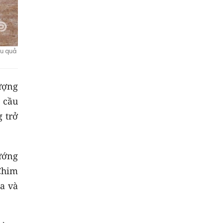
ệu quả
ượng
 cầu
 trở
hướng
Chim
a và