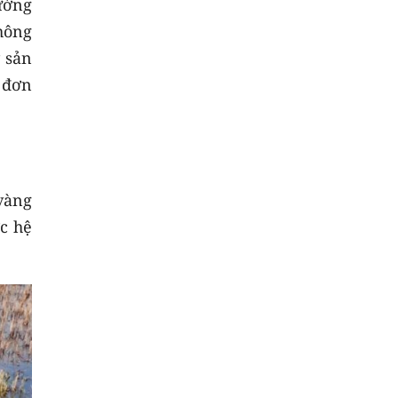
ường
hông
y sản
t đơn
 vàng
c hệ