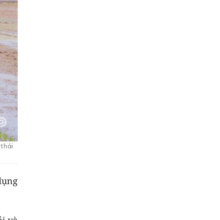
 thái
dụng
ải và