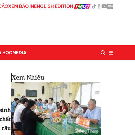
CÁO
XEM BÁO IN
ENGLISH EDITION
Zalo
A HỌC
MEDIA
Xem Nhiều
sinh
chất
 câu