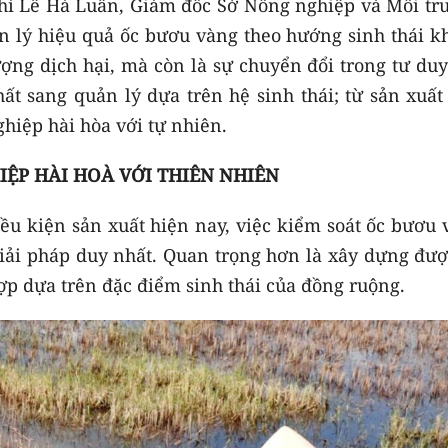
 chí Lê Hà Luân, Giám đốc Sở Nông nghiệp và Môi tr
n lý hiệu quả ốc bươu vàng theo hướng sinh thái k
ượng dịch hại, mà còn là sự chuyển đổi trong tư du
hất sang quản lý dựa trên hệ sinh thái; từ sản xuấ
hiệp hài hòa với tự nhiên.
ỆP HÀI HOÀ VỚI THIÊN NHIÊN
iều kiện sản xuất hiện nay, việc kiểm soát ốc bươu
iải pháp duy nhất. Quan trọng hơn là xây dựng đượ
ợp dựa trên đặc điểm sinh thái của đồng ruộng.