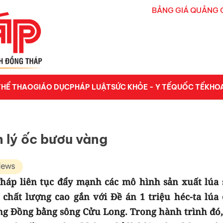
BẢNG GIÁ QUẢNG 
THỂ THAO
GIÁO DỤC
PHÁP LUẬT
SỨC KHỎE - Y TẾ
QUỐC TẾ
KHO
n lý ốc bươu vàng
áp liên tục đẩy mạnh các mô hình sản xuất lúa 
a chất lượng cao gắn với Đề án 1 triệu héc-ta lúa 
ùng Đồng bằng sông Cửu Long. Trong hành trình đó,