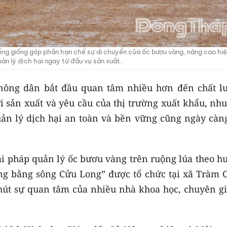
ống giống góp phần hạn chế sự di chuyển của ốc bươu vàng, nâng cao hi
ản lý dịch hại ngay từ đầu vụ sản xuất.
i nông dân bắt đầu quan tâm nhiều hơn đến chất l
 sản xuất và yêu cầu của thị trường xuất khẩu, nhu
ản lý dịch hại an toàn và bền vững cũng ngày càng
iải pháp quản lý ốc bươu vàng trên ruộng lúa theo 
ồng bằng sông Cửu Long” được tổ chức tại xã Tràm 
hút sự quan tâm của nhiều nhà khoa học, chuyên gi