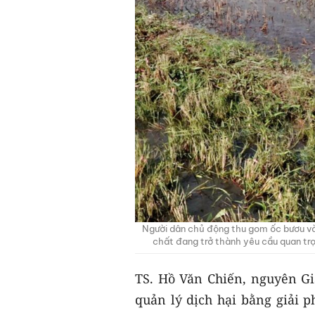
Người dân chủ động thu gom ốc bươu và
chất đang trở thành yêu cầu quan trọ
TS. Hồ Văn Chiến, nguyên G
quản lý dịch hại bằng giải p