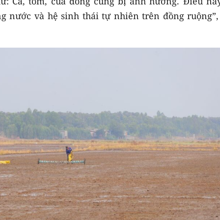
hư: Cá, tôm, cua đồng cũng bị ảnh hưởng. Điều này
g nước và hệ sinh thái tự nhiên trên đồng ruộng”,