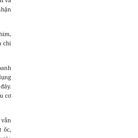
nhận
him,
 chi
oanh
dụng
 đây.
u cơ
 vẫn
 ốc,