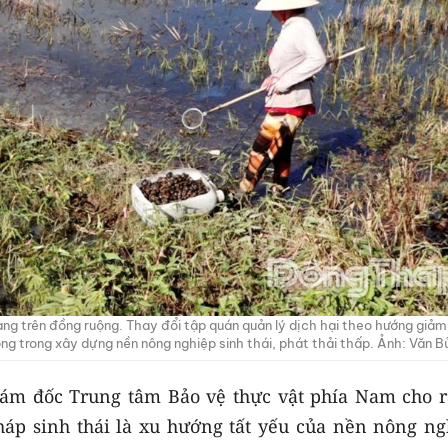
ng trên đồng ruộng. Thay đổi tập quán quản lý dịch hại theo hướng giả
ng trong xây dựng nền nông nghiệp sinh thái, phát thải thấp. Ảnh: Văn B
iám đốc Trung tâm Bảo vệ thực vật phía Nam cho r
háp sinh thái là xu hướng tất yếu của nền nông ng