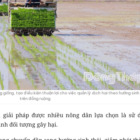
 giống, tạo điều kiện thuận lợi cho việc quản lý dịch hại theo hướng sinh
trên đồng ruộng.
a, giải pháp được nhiều nông dân lựa chọn là sử 
anh đối tượng gây hại.
đang chuyển dần sang hướng sinh thái, giảm phát th