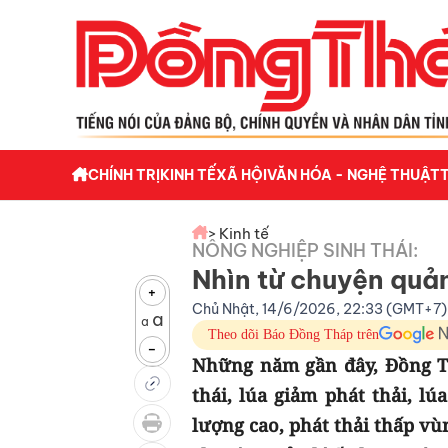
CHÍNH TRỊ
KINH TẾ
XÃ HỘI
VĂN HÓA - NGHỆ THUẬT
> Kinh tế
NÔNG NGHIỆP SINH THÁI:
Nhìn từ chuyện quả
+
Chủ Nhật, 14/6/2026, 22:33 (GMT+7)
a
a
Theo dõi Báo Đồng Tháp trên
-
Những năm gần đây, Đồng Th
thái, lúa giảm phát thải, lú
lượng cao, phát thải thấp v