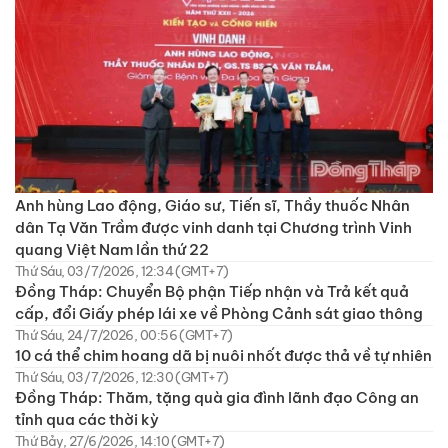
Anh hùng Lao động, Giáo sư, Tiến sĩ, Thầy thuốc Nhân
dân Tạ Văn Trầm được vinh danh tại Chương trình Vinh
quang Việt Nam lần thứ 22
Thứ Sáu, 03/7/2026, 12:34 (GMT+7)
Đồng Tháp: Chuyển Bộ phận Tiếp nhận và Trả kết quả
cấp, đổi Giấy phép lái xe về Phòng Cảnh sát giao thông
Thứ Sáu, 24/7/2026, 00:56 (GMT+7)
10 cá thể chim hoang dã bị nuôi nhốt được thả về tự nhiên
Thứ Sáu, 03/7/2026, 12:30 (GMT+7)
Đồng Tháp: Thăm, tặng quà gia đình lãnh đạo Công an
tỉnh qua các thời kỳ
Thứ Bảy, 27/6/2026, 14:10 (GMT+7)