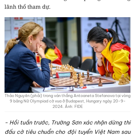
lãnh thổ tham dự.
Thảo Nguyên (phải) trong ván thắng Antoaneta Stefanova tại vòng
9 bảng Nữ Olympiad cờ vua ở Budapest, Hungary ngày 20-9-
2024. Ảnh: FIDE
- Hồi tuần trước, Trường Sơn xác nhận dừng thi
đấu cờ tiêu chuẩn cho đội tuyển Việt Nam sau