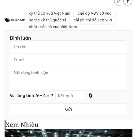
kỳ thủ cờ vua Việt Nam
chế độ VĐV cờ vua
hỗ trợ kỳ thủ quốc tế
chi phí thi đấu cờ vua
Từ khóa:
phát triển cờ vua Việt Nam
Bình luận
🔄
Vui lòng tính: 9 + 4 = ?
Gửi
Xem Nhiều