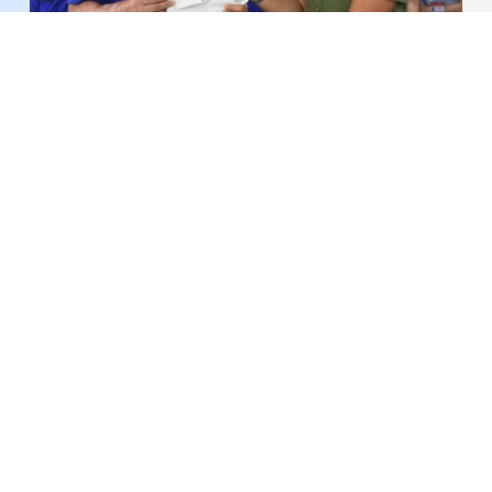
Triển khai mô hình “Đồng hành cùng học viên cơ
sở cai nghiện - Lan tỏa giá trị sống tích cực”
An ninh trật tự trên không gian mạng được kiểm
soát tốt, không để bị động, bất ngờ