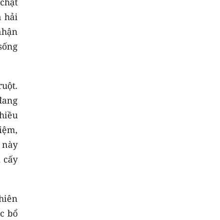
chặt
 hải
nhận
 sống
uột.
 đang
hiều
iệm,
 này
 cấy
hiên
ặc bổ