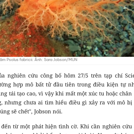
sâm Psolus fabricii. Ảnh: Sara Jobson/MUN
của nghiên cứu công bố hôm 27/5 trên tạp chí Sci
ường hợp mô bất tử đầu tiên trong điều kiện tự nh
ng tái tạo cao, vì vậy khi mất một xúc tu hoặc chân
, nhưng chưa ai tìm hiểu điều gì xảy ra với mô bị 
úng sẽ chết", Jobson nói.
đến từ một phát hiện tình cờ. Khi cần nghiên cứu 