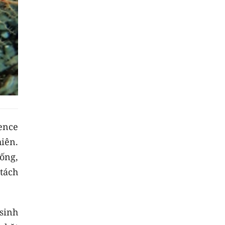
ence
iên.
 ống,
tách
sinh