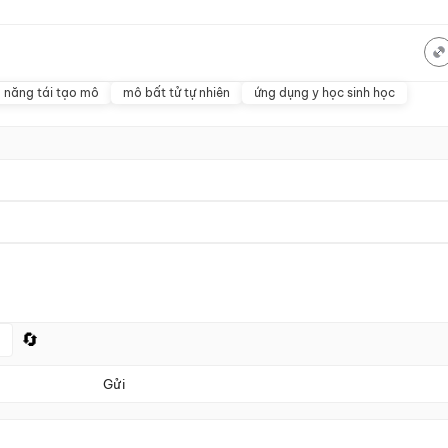
 năng tái tạo mô
mô bất tử tự nhiên
ứng dụng y học sinh học
🔄
Gửi