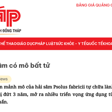
BẢNG GIÁ QUẢNG 
THỂ THAO
GIÁO DỤC
PHÁP LUẬT
SỨC KHỎE - Y TẾ
QUỐC TẾ
KHO
sâm có mô bất tử
n mảnh mô của hải sâm Psolus fabricii tự chữa làn
 bị đứt 3 năm, mở ra nhiều triển vọng ứng dụng từ
uẩn.