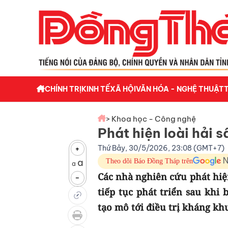
CHÍNH TRỊ
KINH TẾ
XÃ HỘI
VĂN HÓA - NGHỆ THUẬT
> Khoa học - Công nghệ
Phát hiện loài hải 
Thứ Bảy, 30/5/2026, 23:08 (GMT+7)
+
a
Theo dõi Báo Đồng Tháp trên
a
Các nhà nghiên cứu phát hiệ
-
tiếp tục phát triển sau khi
tạo mô tới điều trị kháng kh