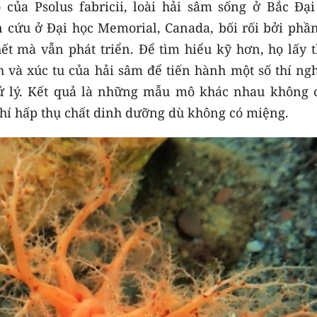
ủa Psolus fabricii, loài hải sâm sống ở Bắc Đại
 cứu ở Đại học Memorial, Canada, bối rối bởi phầ
ết mà vẫn phát triển. Để tìm hiểu kỹ hơn, họ lấy 
 và xúc tu của hải sâm để tiến hành một số thí ng
ử lý. Kết quả là những mẫu mô khác nhau không c
hí hấp thụ chất dinh dưỡng dù không có miệng.