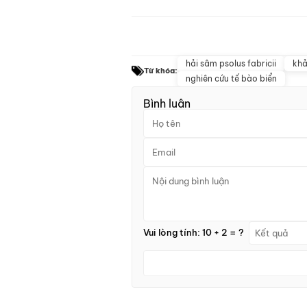
hải sâm psolus fabricii
khả
Từ khóa:
nghiên cứu tế bào biển
Bình luận
Vui lòng tính: 10 + 2 = ?