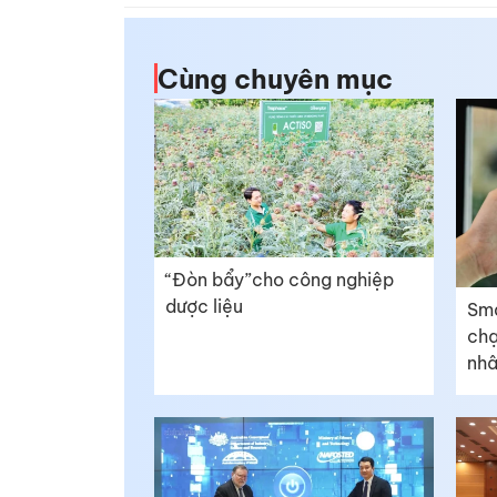
Cùng chuyên mục
“Đòn bẩy”cho công nghiệp
dược liệu
Sma
chạ
nhâ