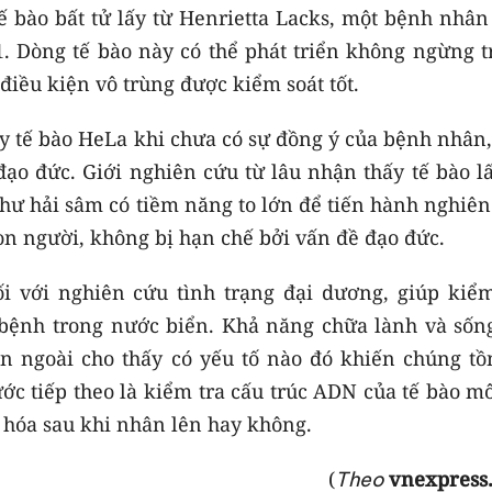
ế bào bất tử lấy từ Henrietta Lacks, một bệnh nhân
. Dòng tế bào này có thể phát triển không ngừng t
iều kiện vô trùng được kiểm soát tốt.
y tế bào HeLa khi chưa có sự đồng ý của bệnh nhân,
đạo đức. Giới nghiên cứu từ lâu nhận thấy tế bào l
ư hải sâm có tiềm năng to lớn để tiến hành nghiên
con người, không bị hạn chế bởi vấn đề đạo đức.
i với nghiên cứu tình trạng đại dương, giúp kiểm
bệnh trong nước biển. Khả năng chữa lành và sống
n ngoài cho thấy có yếu tố nào đó khiến chúng tồn
ớc tiếp theo là kiểm tra cấu trúc ADN của tế bào m
 hóa sau khi nhân lên hay không.
(
vnexpress
Theo