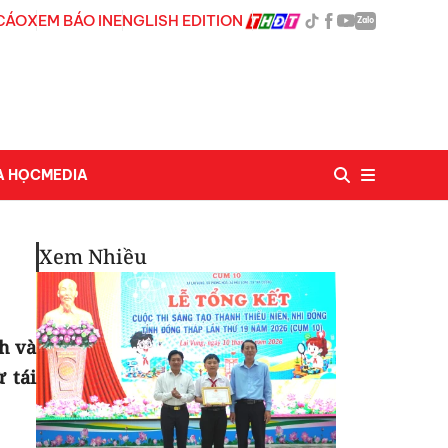
CÁO
XEM BÁO IN
ENGLISH EDITION
Zalo
A HỌC
MEDIA
Xem Nhiều
h và
 tái