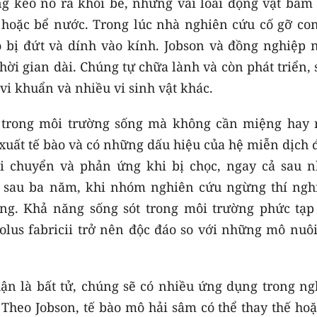
g kéo nó ra khỏi bể, nhưng vài loài động vật bám 
 hoặc bể nước. Trong lúc nhà nghiên cứu cố gỡ con
 bị đứt và dính vào kính. Jobson và đồng nghiệp 
ời gian dài. Chúng tự chữa lành và còn phát triển,
vi khuẩn và nhiều vi sinh vật khác.
trong môi trường sống mà không cần miệng hay r
 xuất tế bào và có những dấu hiệu của hệ miễn dịch
di chuyển và phản ứng khi bị chọc, ngay cả sau n
g, sau ba năm, khi nhóm nghiên cứu ngừng thí ngh
ng. Khả năng sống sót trong môi trường phức tạp
olus fabricii trở nên độc đáo so với những mô nuôi
n là bất tử, chúng sẽ có nhiều ứng dụng trong ng
 Theo Jobson, tế bào mô hải sâm có thể thay thế ho