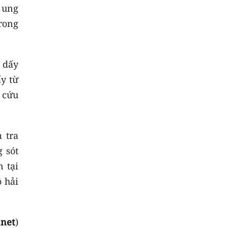
 ung
rong
 dấy
ấy từ
 cứu
 tra
 sót
 tại
ô hải
.net
)