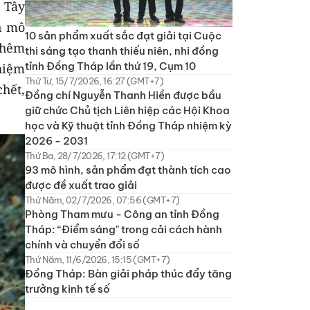
 Tây
n mô
10 sản phẩm xuất sắc đạt giải tại Cuộc
thêm
thi sáng tạo thanh thiếu niên, nhi đồng
tỉnh Đồng Tháp lần thứ 19, Cụm 10
hiệm
Thứ Tư, 15/7/2026, 16:27 (GMT+7)
hết,
Đồng chí Nguyễn Thanh Hiền được bầu
giữ chức Chủ tịch Liên hiệp các Hội Khoa
học và Kỹ thuật tỉnh Đồng Tháp nhiệm kỳ
2026 - 2031
Thứ Ba, 28/7/2026, 17:12 (GMT+7)
93 mô hình, sản phẩm đạt thành tích cao
được đề xuất trao giải
Thứ Năm, 02/7/2026, 07:56 (GMT+7)
Phòng Tham mưu - Công an tỉnh Đồng
Tháp: “Điểm sáng" trong cải cách hành
chính và chuyển đổi số
Thứ Năm, 11/6/2026, 15:15 (GMT+7)
Đồng Tháp: Bàn giải pháp thúc đẩy tăng
trưởng kinh tế số