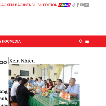
CÁO
XEM BÁO IN
ENGLISH EDITION
Zalo
A HỌC
MEDIA
Xem Nhiều
mạo
ơng,
anh,
hiệu