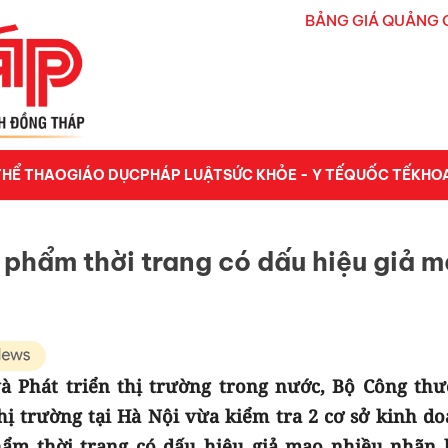
BẢNG GIÁ QUẢNG 
THỂ THAO
GIÁO DỤC
PHÁP LUẬT
SỨC KHỎE - Y TẾ
QUỐC TẾ
KHO
 phẩm thời trang có dấu hiệu giả 
và Phát triển thị trường trong nước, Bộ Công thư
hị trường tại Hà Nội vừa kiểm tra 2 cơ sở kinh do
hẩm thời trang có dấu hiệu giả mạo nhiều nhãn 