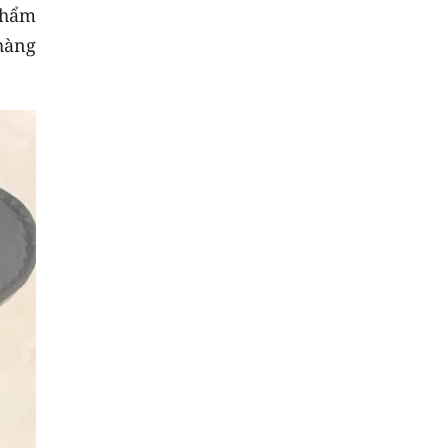
 phẩm
Mẫu
áo đồng phục công ty
giá rẻ
 hàng
sữa tắm dưỡng ẩm