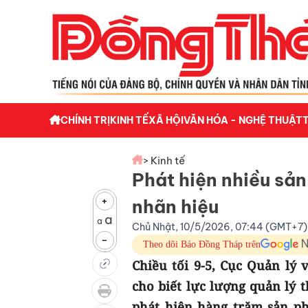
CHÍNH TRỊ
KINH TẾ
XÃ HỘI
VĂN HÓA - NGHỆ THUẬT
> Kinh tế
Phát hiện nhiều sản
+
nhãn hiệu
a
a
Chủ Nhật, 10/5/2026, 07:44 (GMT+7)
-
Theo dõi Báo Đồng Tháp trên
Chiều tối 9-5, Cục Quản lý 
cho biết lực lượng quản lý t
phát hiện hàng trăm sản p