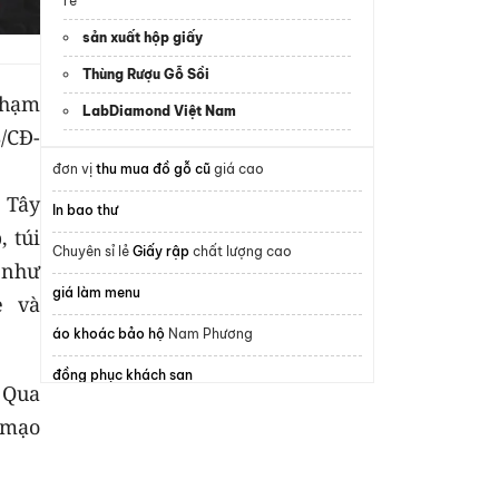
rẻ
sản xuất hộp giấy
Thùng Rượu Gỗ Sồi
phạm
LabDiamond Việt Nam
/CĐ-
đơn vị
thu mua đồ gỗ cũ
giá cao
 Tây
In bao thư
 túi
Chuyên sỉ lẻ
Giấy rập
chất lượng cao
 như
giá làm menu
e và
áo khoác bảo hộ
Nam Phương
đồng phục khách sạn
 Qua
Mẫu
áo đồng phục công ty đẹp
 mạo
Dịch vụ
Cho thuê vest cưới
đẹp
Học nghề tóc Nam cơ bản đến nâng cao