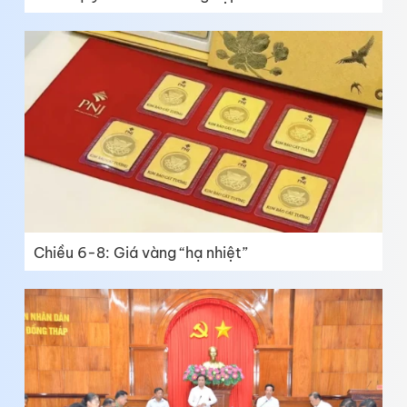
Chiều 6-8: Giá vàng “hạ nhiệt”