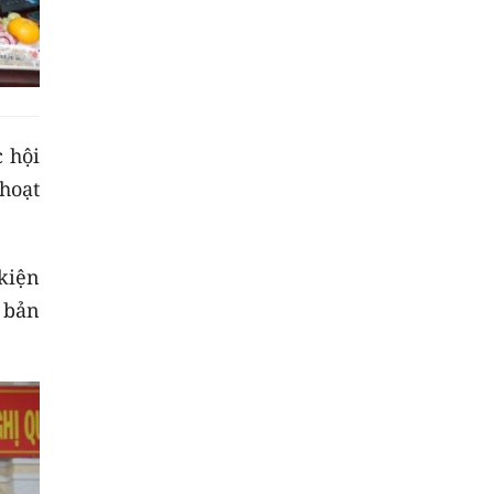
 hội
 hoạt
kiện
ơ bản