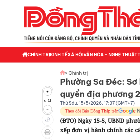
CHÍNH TRỊ
KINH TẾ
XÃ HỘI
VĂN HÓA - NGHỆ THUẬT
> Chính trị
Phường Sa Đéc: Sơ 
+
quyền địa phương 
a
a
Thứ Sáu, 15/5/2026, 17:37 (GMT+7)
-
Theo dõi Báo Đồng Tháp trên
(ĐTO) Ngày 15-5, UBND phườn
xếp đơn vị hành chính các 
.