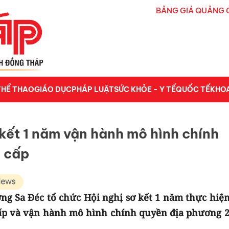
BẢNG GIÁ QUẢNG 
THỂ THAO
GIÁO DỤC
PHÁP LUẬT
SỨC KHỎE - Y TẾ
QUỐC TẾ
KHO
kết 1 năm vận hành mô hình chính
2 cấp
g Sa Đéc tổ chức Hội nghị sơ kết 1 năm thực hiện
cấp và vận hành mô hình chính quyền địa phương 2