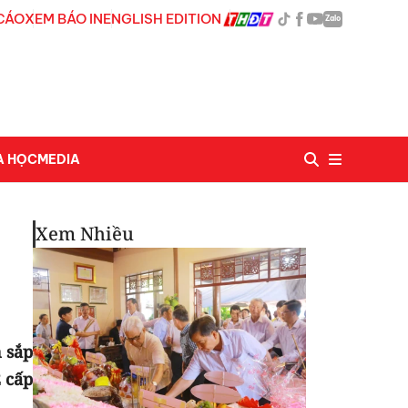
CÁO
XEM BÁO IN
ENGLISH EDITION
Zalo
A HỌC
MEDIA
Xem Nhiều
 sắp
 cấp