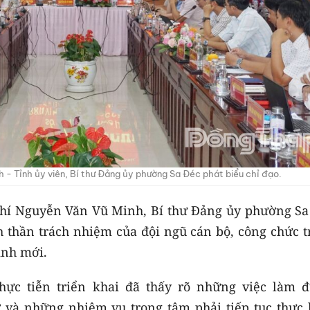
 - Tỉnh ủy viên, Bí thư Đảng ủy phường Sa Đéc phát biểu chỉ đạo.
 chí Nguyễn Văn Vũ Minh, Bí thư Đảng ủy phường Sa
h thần trách nhiệm của đội ngũ cán bộ, công chức t
ình mới.
ực tiễn triển khai đã thấy rõ những việc làm đ
 và những nhiệm vụ trọng tâm phải tiếp tục thực 