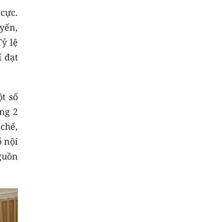
cực.
yến,
ỷ lệ
í đạt
t số
ng 2
 chế,
ố nội
guồn