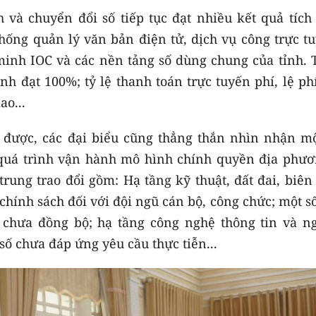
 và chuyển đổi số tiếp tục đạt nhiều kết quả tích 
hống quản lý văn bản điện tử, dịch vụ công trực tu
inh IOC và các nền tảng số dùng chung của tỉnh. T
nh đạt 100%; tỷ lệ thanh toán trực tuyến phí, lệ ph
ao...
 được, các đại biểu cũng thẳng thắn nhìn nhận mộ
quá trình vận hành mô hình chính quyền địa phươ
rung trao đổi gồm: Hạ tầng kỹ thuật, đất đai, biên
chính sách đối với đội ngũ cán bộ, công chức; một s
chưa đồng bộ; hạ tầng công nghệ thông tin và n
ố chưa đáp ứng yêu cầu thực tiễn...