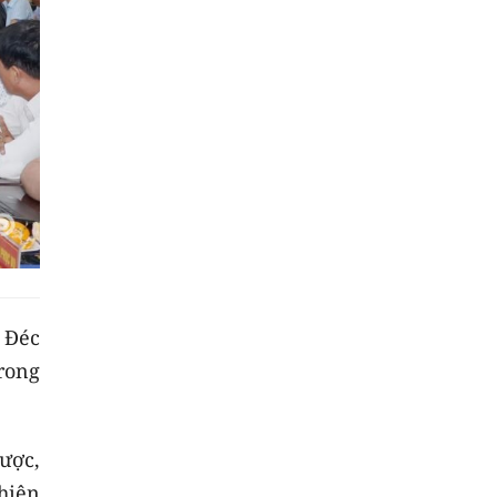
 Đéc
rong
ược,
hiện