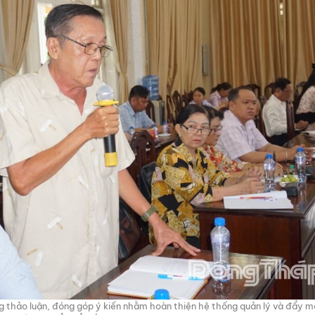
ng thảo luận, đóng góp ý kiến nhằm hoàn thiện hệ thống quản lý và đẩy 