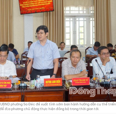
 UBND phường Sa Đéc đề xuất tỉnh sớm ban hành hướng dẫn cụ thể triển
để địa phương chủ động thực hiện đồng bộ trong thời gian tới.