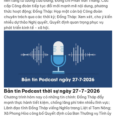
nền tảng tư tưởng của Đảng; Đồng chí Phan Văn Thắng: Các
cấp Công đoàn tiếp tục đổi mới mạnh mẽ nội dung, phương
thức hoạt động; Đồng Tháp: Họp mặt cán bộ Công đoàn
chuyên trách qua các thời kỳ; Đồng Tháp: Xem xét, cho ý kiến
nhiều dự thảo Nghị quyết, Quyết định quan trọng phục vụ
phát triển kinh tế - xã hội.
Bản tin Podcast thời sự ngày 27-7-2026
Chương trình hôm nay có những tin chính: Đồng Tháp đẩy
mạnh thực hành tiết kiệm, chống lãng phí trên nhiều lĩnh vực;
Lãnh đạo tỉnh Đồng Tháp viếng Nghĩa trang Liệt sĩ Tam Nông;
Xã Phong Hòa công bố Quyết định của Ban Thường vụ Tỉnh ủy