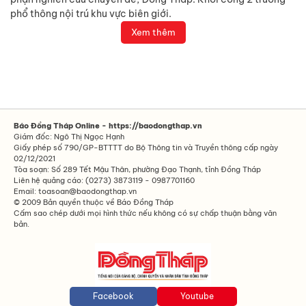
phổ thông nội trú khu vực biên giới.
Xem thêm
Báo Đồng Tháp Online - https://baodongthap.vn
Giám đốc: Ngô Thị Ngọc Hạnh
Giấy phép số 790/GP-BTTTT do Bộ Thông tin và Truyền thông cấp ngày
02/12/2021
Tòa soạn: Số 289 Tết Mậu Thân, phường Đạo Thạnh, tỉnh Đồng Tháp
Liên hệ quảng cáo: (0273) 3873119 - 0987701160
Email: toasoan@baodongthap.vn
© 2009 Bản quyền thuộc về Báo Đồng Tháp
Cấm sao chép dưới mọi hình thức nếu không có sự chấp thuận bằng văn
bản.
Facebook
Youtube