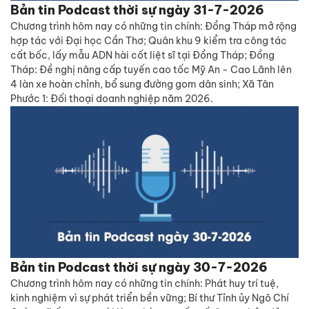
Bản tin Podcast thời sự ngày 31-7-2026
Chương trình hôm nay có những tin chính: Đồng Tháp mở rộng
hợp tác với Đại học Cần Thơ; Quân khu 9 kiểm tra công tác
cất bốc, lấy mẫu ADN hài cốt liệt sĩ tại Đồng Tháp; Đồng
Tháp: Đề nghị nâng cấp tuyến cao tốc Mỹ An - Cao Lãnh lên
4 làn xe hoàn chỉnh, bổ sung đường gom dân sinh; Xã Tân
Phước 1: Đối thoại doanh nghiệp năm 2026.
Bản tin Podcast thời sự ngày 30-7-2026
Chương trình hôm nay có những tin chính: Phát huy trí tuệ,
kinh nghiệm vì sự phát triển bền vững; Bí thư Tỉnh ủy Ngô Chí