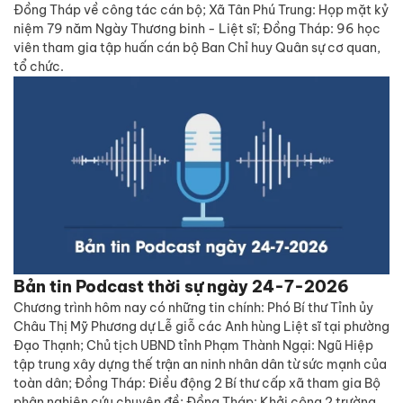
Đồng Tháp về công tác cán bộ; Xã Tân Phú Trung: Họp mặt kỷ
niệm 79 năm Ngày Thương binh - Liệt sĩ; Đồng Tháp: 96 học
viên tham gia tập huấn cán bộ Ban Chỉ huy Quân sự cơ quan,
tổ chức.
Bản tin Podcast thời sự ngày 24-7-2026
Chương trình hôm nay có những tin chính: Phó Bí thư Tỉnh ủy
Châu Thị Mỹ Phương dự Lễ giỗ các Anh hùng Liệt sĩ tại phường
Đạo Thạnh; Chủ tịch UBND tỉnh Phạm Thành Ngại: Ngũ Hiệp
tập trung xây dựng thế trận an ninh nhân dân từ sức mạnh của
toàn dân; Đồng Tháp: Điều động 2 Bí thư cấp xã tham gia Bộ
phận nghiên cứu chuyên đề; Đồng Tháp: Khởi công 2 trường