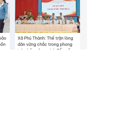
 bảo
Xã Phú Thành: Thế trận lòng
uồn
dân vững chắc trong phong
trào bảo vệ an ninh Tổ quốc
ỉnh Đồng Tháp
Facebook
Youtube
p thuận bằng văn
Phát triển bởi