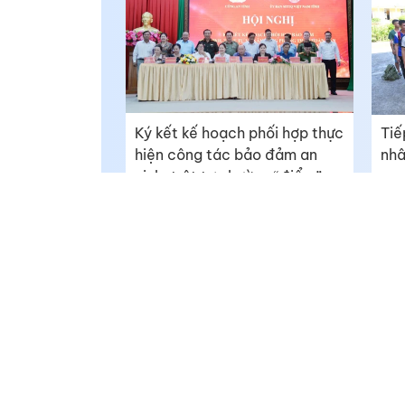
Ký kết kế hoạch phối hợp thực
Tiế
hiện công tác bảo đảm an
nhâ
ninh, trật tự phường “điểm”
Mỹ Tho
Báo Đồng Tháp Online - https://baodongthap.vn
Giám đốc: Ngô Thị Ngọc Hạnh
Giấy phép số 790/GP-BTTTT do Bộ Thông tin và Truyền th
02/12/2021