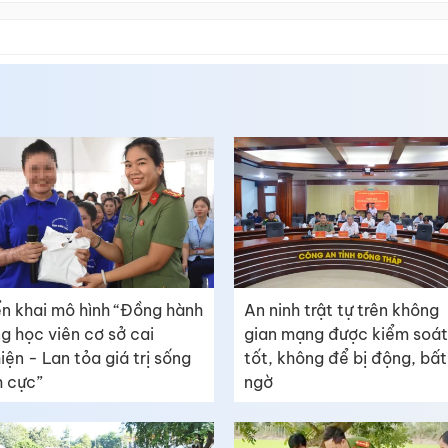
ển khai mô hình “Đồng hành
An ninh trật tự trên không
g học viên cơ sở cai
gian mạng được kiểm soát
iện - Lan tỏa giá trị sống
tốt, không để bị động, bất
h cực”
ngờ