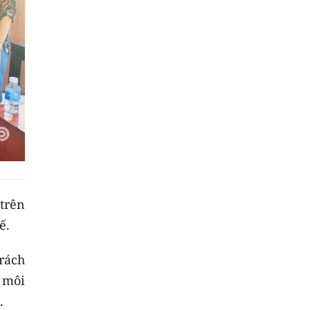
 trên
ế.
rách
 môi
.