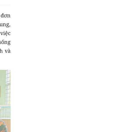
 đơn
dung,
 việc
 sống
h và