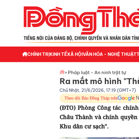
CHÍNH TRỊ
KINH TẾ
XÃ HỘI
VĂN HÓA - NGHỆ THUẬT
> Pháp luật - An ninh trật tự
Ra mắt mô hình "Th
Chủ Nhật, 21/6/2026, 17:19 (GMT+7)
Theo dõi Báo Đồng Tháp trên
(ĐTO) Phòng Công tác chính
Châu Thành và chính quyền 
Khu dân cư sạch".