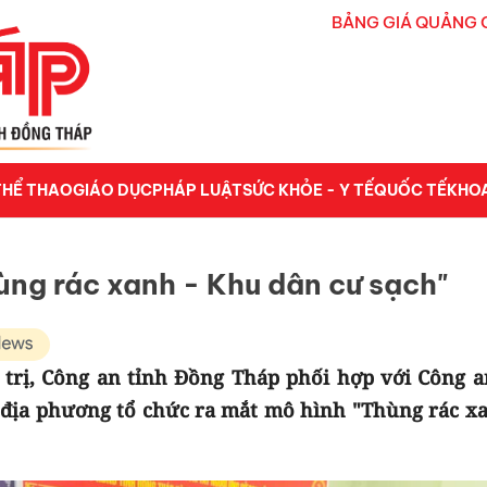
BẢNG GIÁ QUẢNG 
THỂ THAO
GIÁO DỤC
PHÁP LUẬT
SỨC KHỎE - Y TẾ
QUỐC TẾ
KHO
ùng rác xanh - Khu dân cư sạch"
 trị, Công an tỉnh Đồng Tháp phối hợp với Công a
địa phương tổ chức ra mắt mô hình "Thùng rác xa