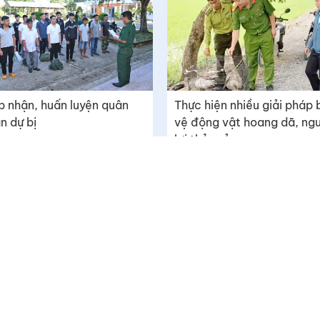
p nhận, huấn luyện quân
Thực hiện nhiều giải pháp
n dự bị
vệ động vật hoang dã, ng
lợi thủy sản
Tòa soạn: Số 289 Tết Mậu Thân, phường Đạo Thạnh, t
Liên hệ quảng cáo: (0273) 3873119 - 0987701160
ông cấp ngày
Email: toasoan@baodongthap.vn
© 2009 Bản quyền thuộc về Báo Đồng Tháp
Cấm sao chép dưới mọi hình thức nếu không có sự chấ
bản.