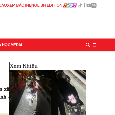
CÁO
XEM BÁO IN
ENGLISH EDITION
Zalo
A HỌC
MEDIA
Xem Nhiều
n xã
nh -