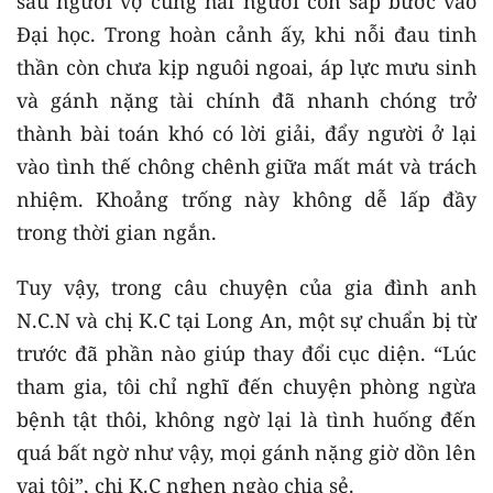
sau người vợ cùng hai người con sắp bước vào
Đại học. Trong hoàn cảnh ấy, khi nỗi đau tinh
thần còn chưa kịp nguôi ngoai, áp lực mưu sinh
và gánh nặng tài chính đã nhanh chóng trở
thành bài toán khó có lời giải, đẩy người ở lại
vào tình thế chông chênh giữa mất mát và trách
nhiệm. Khoảng trống này không dễ lấp đầy
trong thời gian ngắn.
Tuy vậy, trong câu chuyện của gia đình anh
N.C.N và chị K.C tại Long An, một sự chuẩn bị từ
trước đã phần nào giúp thay đổi cục diện. “Lúc
tham gia, tôi chỉ nghĩ đến chuyện phòng ngừa
bệnh tật thôi, không ngờ lại là tình huống đến
quá bất ngờ như vậy, mọi gánh nặng giờ dồn lên
vai tôi”, chị K.C nghẹn ngào chia sẻ.