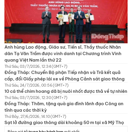
Anh hùng Lao động, Giáo sư, Tiến sĩ, Thầy thuốc Nhân
dân Tạ Văn Trầm được vinh danh tại Chương trình Vinh
quang Việt Nam lần thứ 22
Thứ Sáu, 03/7/2026, 12:34 (GMT+7)
Đồng Tháp: Chuyển Bộ phận Tiếp nhận và Trả kết quả
cấp, đổi Giấy phép lái xe về Phòng Cảnh sát giao thông
Thứ Sáu, 24/7/2026, 00:56 (GMT+7)
10 cá thể chim hoang dã bị nuôi nhốt được thả về tự nhiên
Thứ Sáu, 03/7/2026, 12:30 (GMT+7)
Đồng Tháp: Thăm, tặng quà gia đình lãnh đạo Công an
tỉnh qua các thời kỳ
Thứ Bảy, 27/6/2026, 14:10 (GMT+7)
Sạt lở đường giao thông dài khoảng 50 m tại xã Mỹ Thọ
Bảng giá
tủ trung bày bánh kem
mới nhất