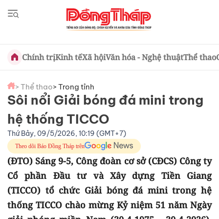
Chính trị
Kinh tế
Xã hội
Văn hóa - Nghệ thuật
Thể thao
> Thể thao
> Trong tỉnh
Sôi nổi Giải bóng đá mini trong
hệ thống TICCO
Thứ Bảy, 09/5/2026, 10:19 (GMT+7)
Theo dõi Báo Đồng Tháp trên
(ĐTO) Sáng 9-5, Công đoàn cơ sở (CĐCS) Công ty
Cổ phần Đầu tư và Xây dựng Tiền Giang
(TICCO) tổ chức Giải bóng đá mini trong hệ
thống TICCO chào mừng Kỷ niệm 51 năm Ngày