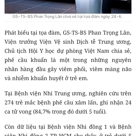
GS-TS-BS Phan Trọng Lân chia sẻ tại tọa đàm ngày 24-6.
Phát biểu tại tọa đàm, GS-TS-BS Phan Trọng Lân,
Viện trưởng Viện Vệ sinh Dịch tễ Trung ương,
Chủ tịch Hội Y học dự phòng Việt Nam chia sẻ,
phế cầu khuẩn là một trong những nguyên
nhân hàng đầu gây viêm phổi, viêm màng não
và nhiễm khuẩn huyết ở trẻ em.
Tại Bệnh viện Nhi Trung ương, nghiên cứu trên
274 trẻ mắc bệnh phế cầu xâm lấn, ghi nhận 24
ca tử vong (84,7% trong đó dưới 5 tuổi).
Còn dữ liệu tại Bệnh viện Nhi đồng 1 và Bệnh
viện Nhi đồng 2 TP HCM cho thấy, ở trẻ dưới 5