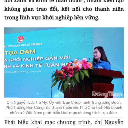
đổi xanh và kinh tế tuần hoàn”, nhằm kiến tạo
không gian trao đổi, kết nối cho thanh niên
trong lĩnh vực khởi nghiệp bền vững.
Chị Nguyễn Lưu Trà My, Ủy viên Ban Chấp hành Trung ương Đoàn,
Phó Trưởng Ban Công tác thanh thiếu nhi, Phó Chủ tịch Hội Doanh
nhân trẻ Việt Nam phát biểu khai mạc chương trình tọa đàm.
Phát biểu khai mạc chương trình, chị Nguyễn