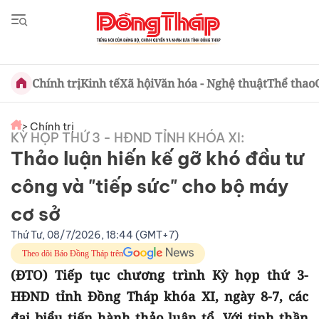
Chính trị
Kinh tế
Xã hội
Văn hóa - Nghệ thuật
Thể thao
> Chính trị
KỲ HỌP THỨ 3 - HĐND TỈNH KHÓA XI:
Thảo luận hiến kế gỡ khó đầu tư
công và "tiếp sức" cho bộ máy
cơ sở
Thứ Tư, 08/7/2026, 18:44 (GMT+7)
Theo dõi Báo Đồng Tháp trên
(ĐTO) Tiếp tục chương trình Kỳ họp thứ 3-
HĐND tỉnh Đồng Tháp khóa XI, ngày 8-7, các
đại biểu tiến hành thảo luận tổ. Với tinh thần