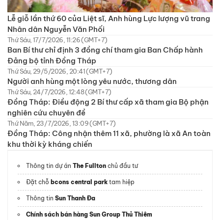
Lễ giỗ lần thứ 60 của Liệt sĩ, Anh hùng Lực lượng vũ trang
Nhân dân Nguyễn Văn Phối
Thứ Sáu, 17/7/2026, 11:26 (GMT+7)
Ban Bí thư chỉ định 3 đồng chí tham gia Ban Chấp hành
Đảng bộ tỉnh Đồng Tháp
Thứ Sáu, 29/5/2026, 20:41 (GMT+7)
Người anh hùng một lòng yêu nước, thương dân
Thứ Sáu, 24/7/2026, 12:48 (GMT+7)
Đồng Tháp: Điều động 2 Bí thư cấp xã tham gia Bộ phận
nghiên cứu chuyên đề
Thứ Năm, 23/7/2026, 13:09 (GMT+7)
Đồng Tháp: Công nhận thêm 11 xã, phường là xã An toàn
khu thời kỳ kháng chiến
Thông tin dự án
The Fullton
chủ đầu tư
Đặt chỗ
bcons central park
tam hiệp
Thông tin
Sun Thanh Đa
Chính sách bán hàng Sun Group Thủ Thiêm