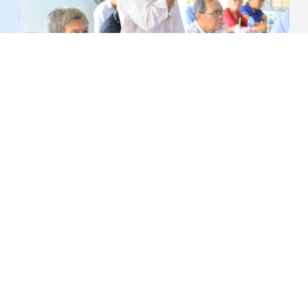
Cử tri mong sớm làm rõ nguyên nhân thiệt hại
cây trồng và tháo gỡ khó khăn về dân sinh