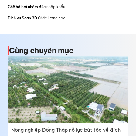
Ghế hồ bơi nhôm đúc
nhập khẩu
Dịch vụ Scan 3D
Chất lượng cao
Quạt thông gió công nghiệp
Tổng Kho Quạt Điện
điều hòa casper 9000
Cùng chuyên mục
máy nghiền bột siêu mịn
inox 304
Tấm
phíp bakelite
sỉ lẻ TPHCM
máy dán nhãn
Mita F&B Solutions
Chuyên
motor cổng lùa
Hệ thống giữ xe thông minh
giá rẻ
Nông nghiệp Đồng Tháp nỗ lực bứt tốc về đích