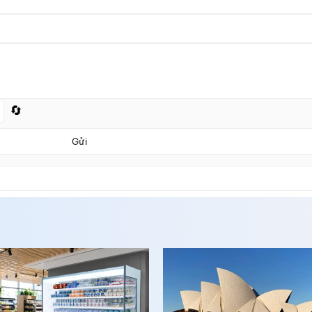
🔄
Gửi