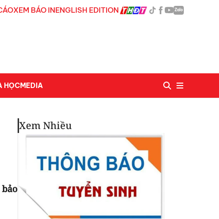
CÁO
XEM BÁO IN
ENGLISH EDITION
Zalo
A HỌC
MEDIA
Xem Nhiều
 bảo