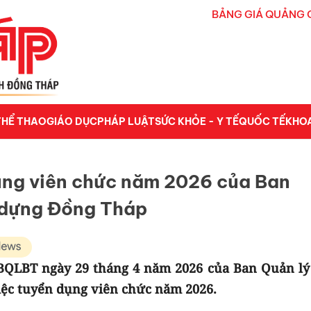
BẢNG GIÁ QUẢNG 
THỂ THAO
GIÁO DỤC
PHÁP LUẬT
SỨC KHỎE - Y TẾ
QUỐC TẾ
KHO
ụng viên chức năm 2026 của Ban
y dựng Đồng Tháp
BQLBT ngày 29 tháng 4 năm 2026 của Ban Quản lý
iệc tuyển dụng viên chức năm 2026.