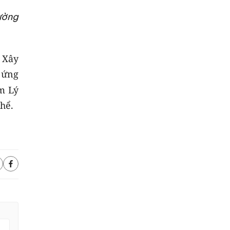
ường
ở Xây
 ứng
ạm Lý
hể.