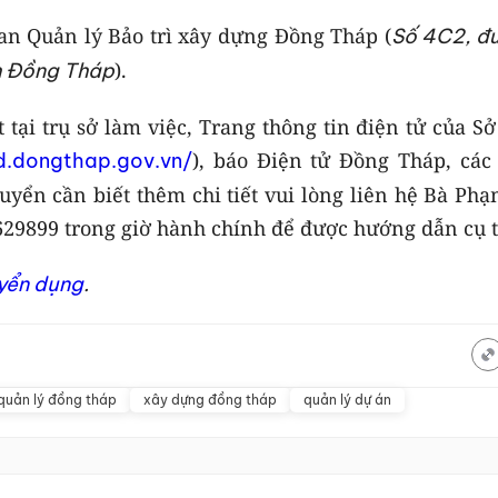
Ban Quản lý Bảo trì xây dựng Đồng Tháp (
Số 4C2, đ
).
h Đồng Tháp
tại trụ sở làm việc, Trang thông tin điện tử của S
), báo Điện tử Đồng Tháp, các
xd.dongthap.gov.vn/
uyển cần biết thêm chi tiết vui lòng liên hệ Bà Ph
629899 trong giờ hành chính để được hướng dẫn cụ t
uyển dụng
.
quản lý đồng tháp
xây dựng đồng tháp
quản lý dự án