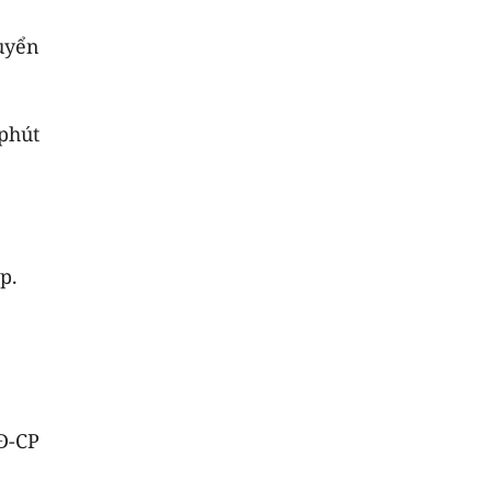
uyển
 phút
p.
NĐ-CP