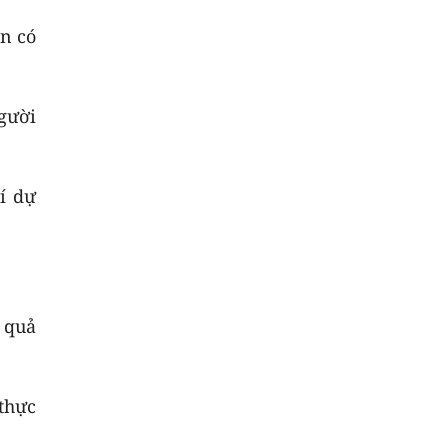
an có
người
í dự
 quả
 thực