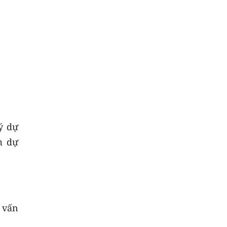
ý dự
m dự
 vấn