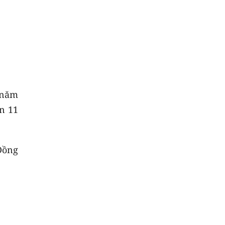
 năm
n 11
Đồng