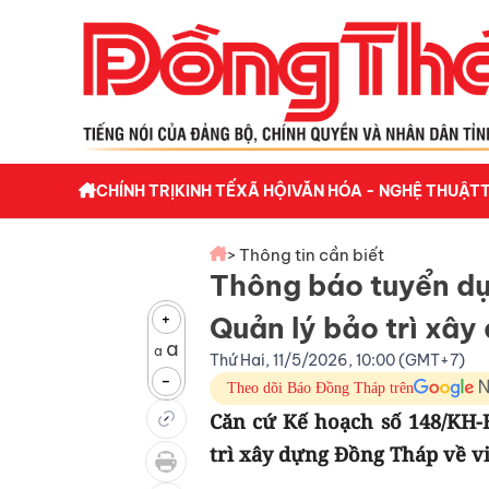
CHÍNH TRỊ
KINH TẾ
XÃ HỘI
VĂN HÓA - NGHỆ THUẬT
> Thông tin cần biết
Thông báo tuyển d
+
Quản lý bảo trì xâ
a
a
Thứ Hai, 11/5/2026, 10:00 (GMT+7)
-
Theo dõi Báo Đồng Tháp trên
Căn cứ Kế hoạch số 148/KH-
trì xây dựng Đồng Tháp về v