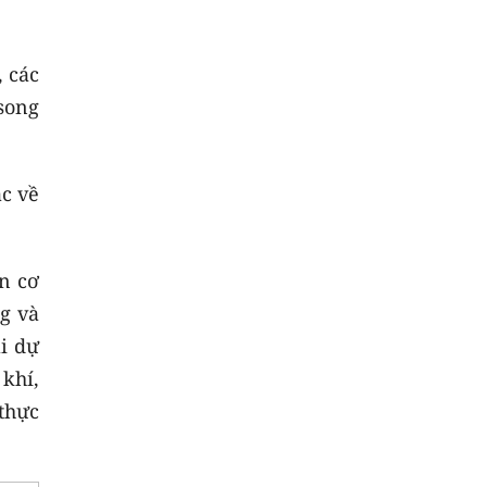
, các
song
ác về
n cơ
g và
i dự
khí,
 thực