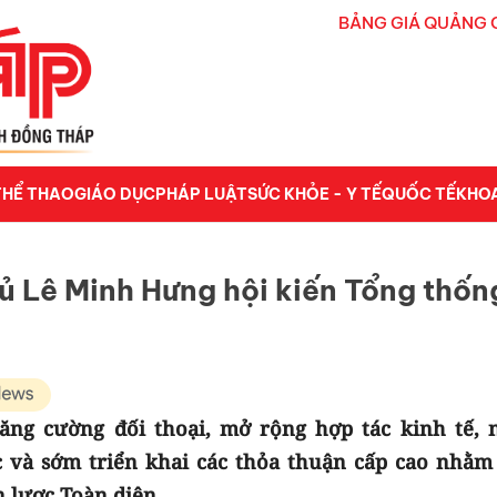
BẢNG GIÁ QUẢNG 
THỂ THAO
GIÁO DỤC
PHÁP LUẬT
SỨC KHỎE - Y TẾ
QUỐC TẾ
KHO
ủ Lê Minh Hưng hội kiến Tổng thốn
tăng cường đối thoại, mở rộng hợp tác kinh tế, 
c và sớm triển khai các thỏa thuận cấp cao nhằm
n lược Toàn diện.