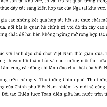
eo sơn tại khu vực, có vai trò rất quan trọng tron
thúc đẩy các sáng kiến hợp tác của Nga tại khu vực.
iá cao những kết quả hợp tác hết sức thực chất mà
a, nổi bật là quan hệ chính trị với độ tin cậy cao
vững chắc để hai bên không ngừng mở rộng hợp tác 
xúc với lãnh đạo chủ chốt Việt Nam thời gian qua, 
rọng chuyển lời thăm hỏi và chúc mừng một lần nữa
ô Lâm cùng các đồng chí lãnh đạo chủ chốt của Việt 
ưởng trên cương vị Thủ tướng Chính phủ, Thủ tướn
ng của Chính phủ Việt Nam nhiệm kỳ mới sẽ cùng 
 Đối tác Chiến lược Toàn diện giữa hai nước trên t