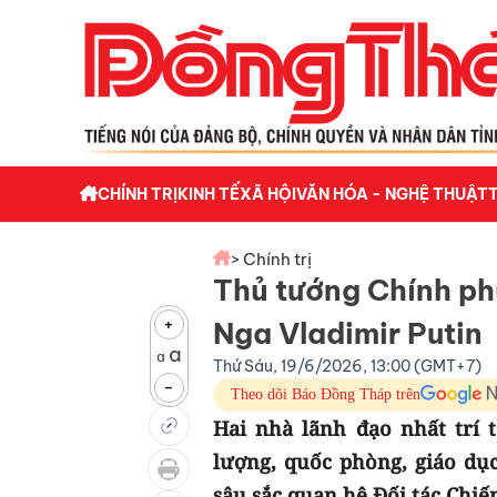
CHÍNH TRỊ
KINH TẾ
XÃ HỘI
VĂN HÓA - NGHỆ THUẬT
> Chính trị
Thủ tướng Chính ph
+
Nga Vladimir Putin
a
a
Thứ Sáu, 19/6/2026, 13:00 (GMT+7)
-
Theo dõi Báo Đồng Tháp trên
Hai nhà lãnh đạo nhất trí 
lượng, quốc phòng, giáo dụ
sâu sắc quan hệ Đối tác Chiế