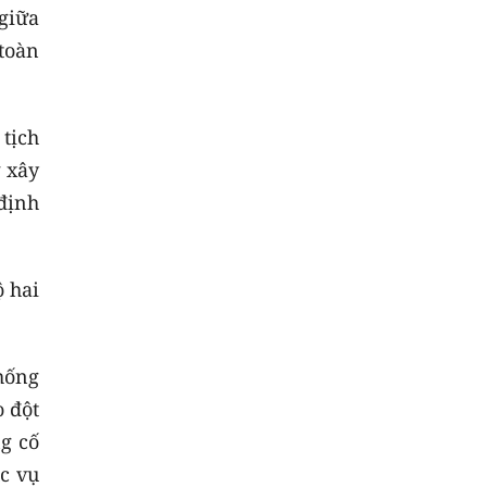
giữa
toàn
tịch
 xây
định
ộ hai
hống
 đột
g cố
ục vụ