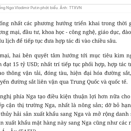
ống Nga Vladimir Putin phát biểu. Ảnh: TTXVN
ống nhất các phương hướng triển khai trong thời g
ơng mại, đầu tư, khoa học - công nghệ, giáo dục, đào
du lịch để tiếp tục đưa hợp tác đi vào chiều sâu.
 mại, hai bên quyết tâm hướng tới mục tiêu kim n
ạt 15 tỷ USD; nhất trí tiếp tục phối hợp, hợp tác 
o thông vận tải, đóng tàu, hiện đại hóa đường sắt
uyến đường sắt liên vận qua Trung Quốc và quốc tế.
ghị phía Nga tạo điều kiện thuận lợi hơn nữa cho
p cận thị trường Nga, nhất là nông sản; dỡ bỏ hạn
n thủy hải sản xuất khẩu sang Nga và mở rộng danh 
ện xuất khẩu mặt hàng này sang Nga cũng như các 