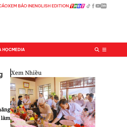
CÁO
XEM BÁO IN
ENGLISH EDITION
Zalo
A HỌC
MEDIA
Xem Nhiều
g
năng
 làm