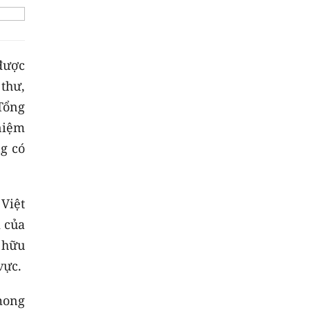
được
thư,
Tổng
niệm
g có
Việt
i của
 hữu
vực.
mong