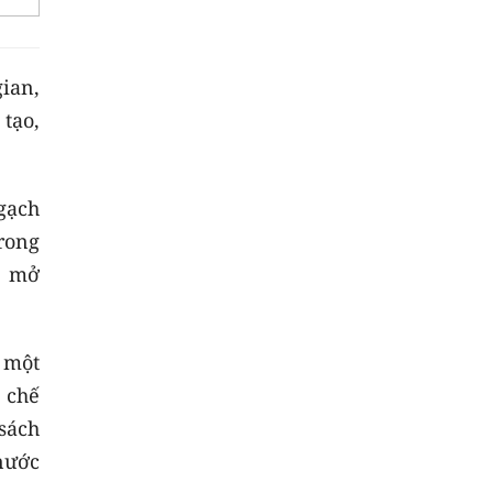
ian,
 tạo,
gạch
trong
, mở
 một
 chế
sách
nước