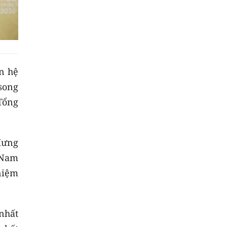
n hệ
song
Tổng
Hưng
 Nam
 niệm
nhất