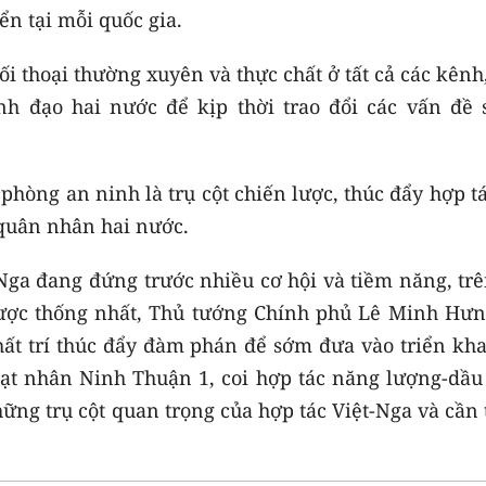
ển tại mỗi quốc gia.
ối thoại thường xuyên và thực chất ở tất cả các kênh
ãnh đạo hai nước để kịp thời trao đổi các vấn đề 
 phòng an ninh là trụ cột chiến lược, thúc đẩy hợp t
 quân nhân hai nước.
Nga đang đứng trước nhiều cơ hội và tiềm năng, trê
được thống nhất, Thủ tướng Chính phủ Lê Minh Hưn
ất trí thúc đẩy đàm phán để sớm đưa vào triển kha
t nhân Ninh Thuận 1, coi hợp tác năng lượng-dầu 
ững trụ cột quan trọng của hợp tác Việt-Nga và cần