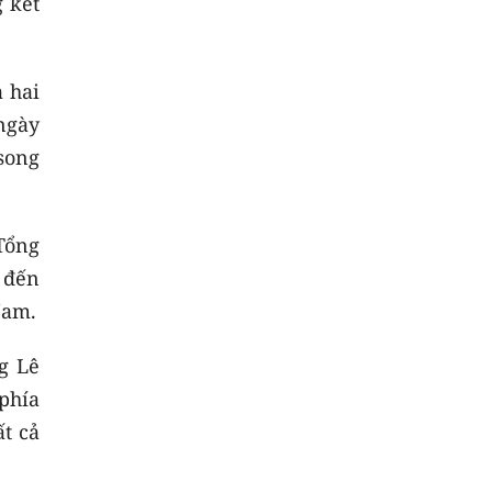
g kết
 hai
 ngày
song
Tổng
 đến
Nam.
g Lê
phía
ất cả