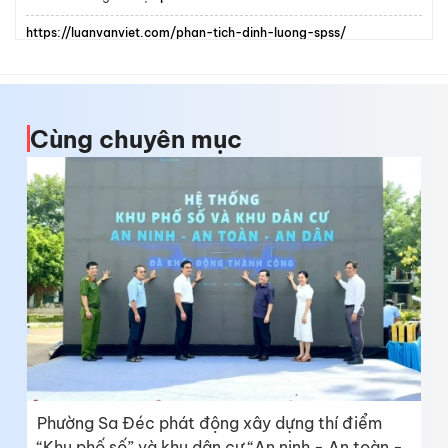
https://luanvanviet.com/phan-tich-dinh-luong-spss/
Xem
học Digital Marketing
lộ trình
Mẫu
áo lớp Racing
hot trend
Cùng chuyên mục
Phường Sa Đéc phát động xây dựng thí điểm
“Khu phố số” và khu dân cư “An ninh - An toàn -