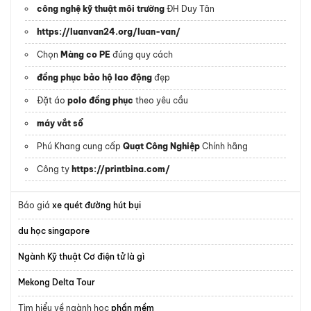
công nghệ kỹ thuật môi trường
ĐH Duy Tân
https://luanvan24.org/luan-van/
Chọn
Màng co PE
đúng quy cách
đồng phục bảo hộ lao động
đẹp
Đặt áo
polo đồng phục
theo yêu cầu
máy vắt sổ
Phú Khang cung cấp
Quạt Công Nghiệp
Chính hãng
Công ty
https://printbina.com/
Báo giá
xe quét đường hút bụi
du học singapore
Ngành Kỹ thuật Cơ điện tử là gì
Mekong Delta Tour
Tìm hiểu về ngành học
phần mềm