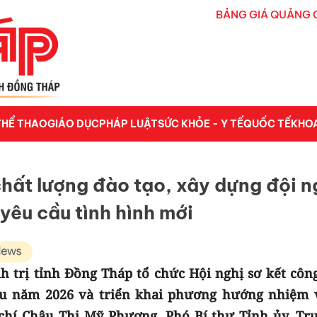
BẢNG GIÁ QUẢNG 
THỂ THAO
GIÁO DỤC
PHÁP LUẬT
SỨC KHỎE - Y TẾ
QUỐC TẾ
KHO
chất lượng đào tạo, xây dựng đội n
yêu cầu tình hình mới
h trị tỉnh Đồng Tháp tổ chức Hội nghị sơ kết công
ầu năm 2026 và triển khai phương hướng nhiệm 
 chí Châu Thị Mỹ Phương, Phó Bí thư Tỉnh ủy, Tr