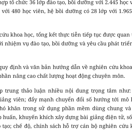
hợp tổ chức 36 lớp đào tạo, bồi dưỡng với 2.445 học 
 với 480 học viên, hệ bồi dưỡng có 28 lớp với 1.96
cứu khoa học, tổng kết thực tiễn tiếp tục được quan
i nhiệm vụ đào tạo, bồi dưỡng và yêu cầu phát triể
 quy định và văn bản hướng dẫn về nghiên cứu khoa
 phần nâng cao chất lượng hoạt động chuyên môn.
tập trung thảo luận nhiều nội dung trọng tâm như:
giảng viên; đẩy mạnh chuyển đổi số hướng tới mô 
 khó khăn trong sử dụng phần mềm dùng chung và
p huấn, khuyến khích xây dựng bài giảng điện tử, s
o tạo; chế độ, chính sách hỗ trợ cán bộ nghiên cứu