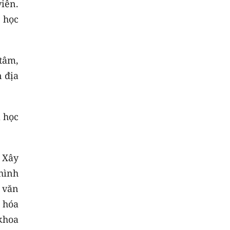
viên.
5 học
 tâm,
n địa
 học
 Xây
hình
 văn
ố hóa
 khoa