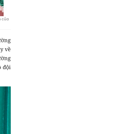
n của
rường
ủy về
ường
ộ đội