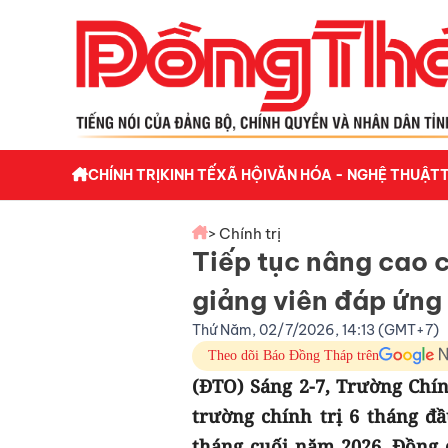
CHÍNH TRỊ
KINH TẾ
XÃ HỘI
VĂN HÓA - NGHỆ THUẬT
> Chính trị
Tiếp tục nâng cao 
giảng viên đáp ứng 
Thứ Năm, 02/7/2026, 14:13 (GMT+7)
Theo dõi Báo Đồng Tháp trên
(ĐTO) Sáng 2-7, Trường Chín
trường chính trị 6 tháng đ
tháng cuối năm 2026. Đồng