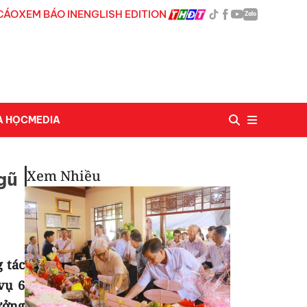
CÁO
XEM BÁO IN
ENGLISH EDITION
Zalo
A HỌC
MEDIA
Xem Nhiều
gũ
 tác
vụ 6
ưởng