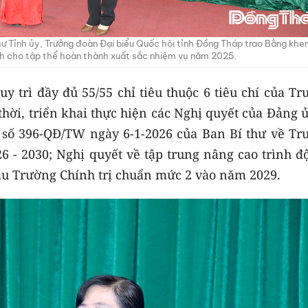
hư Tỉnh ủy, Trưởng đoàn Đại biểu Quốc hội tỉnh Đồng Tháp trao Bằng khe
h cho tập thể hoàn thành xuất sắc nhiệm vụ năm 2025.
uy trì đầy đủ 55/55 chỉ tiêu thuộc 6 tiêu chí của T
hời, triển khai thực hiện các Nghị quyết của Đảng 
 số 396-QĐ/TW ngày 6-1-2026 của Ban Bí thư về Tr
6 - 2030; Nghị quyết về tập trung nâng cao trình đ
ầu Trường Chính trị chuẩn mức 2 vào năm 2029.