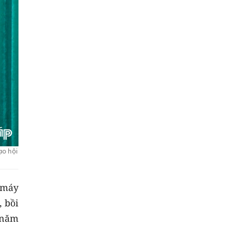
ạo hội
ộ máy
, bồi
 năm