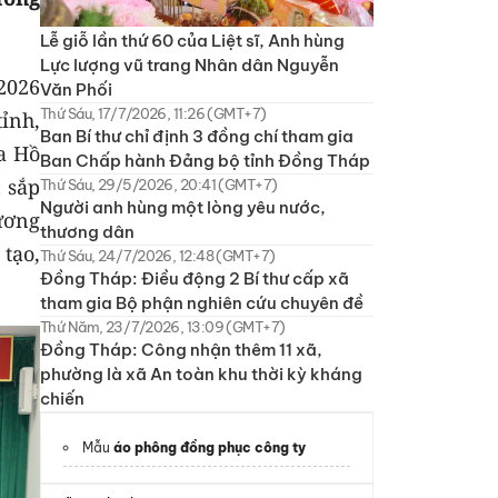
Lễ giỗ lần thứ 60 của Liệt sĩ, Anh hùng
Lực lượng vũ trang Nhân dân Nguyễn
2026
Văn Phối
Thứ Sáu, 17/7/2026, 11:26 (GMT+7)
ỉnh,
Ban Bí thư chỉ định 3 đồng chí tham gia
ia Hồ
Ban Chấp hành Đảng bộ tỉnh Đồng Tháp
c sắp
Thứ Sáu, 29/5/2026, 20:41 (GMT+7)
Người anh hùng một lòng yêu nước,
ương
thương dân
 tạo,
Thứ Sáu, 24/7/2026, 12:48 (GMT+7)
Đồng Tháp: Điều động 2 Bí thư cấp xã
tham gia Bộ phận nghiên cứu chuyên đề
Thứ Năm, 23/7/2026, 13:09 (GMT+7)
Đồng Tháp: Công nhận thêm 11 xã,
phường là xã An toàn khu thời kỳ kháng
chiến
Mẫu
áo phông đồng phục công ty