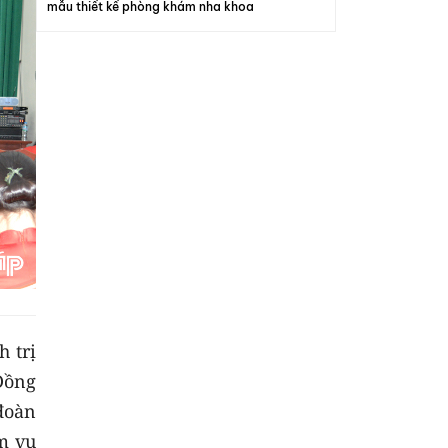
mẫu thiết kế phòng khám nha khoa​
 trị
Đồng
đoàn
ệm vụ