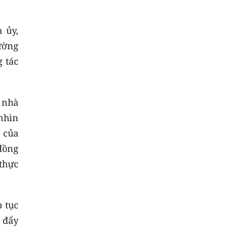
 ủy,
ường
 tác
 nhà
 nhìn
 của
đồng
thực
 tục
 đẩy