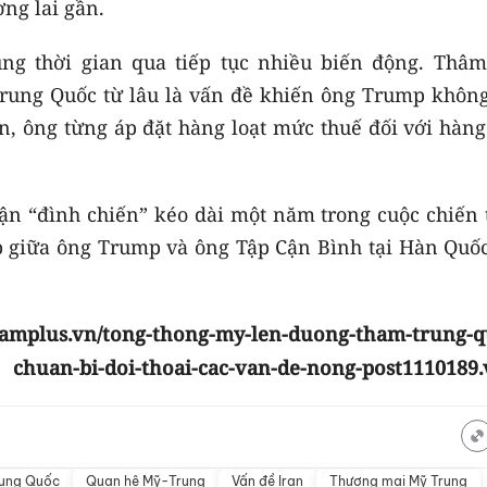
ơng lai gần.
g thời gian qua tiếp tục nhiều biến động. Thâm
rung Quốc từ lâu là vấn đề khiến ông Trump không
n, ông từng áp đặt hàng loạt mức thuế đối với hàng
uận “đình chiến” kéo dài một năm trong cuộc chiến 
p giữa ông Trump và ông Tập Cận Bình tại Hàn Quốc
namplus.vn/tong-thong-my-len-duong-tham-trung-q
chuan-bi-doi-thoai-cac-van-de-nong-post1110189
rung Quốc
Quan hệ Mỹ-Trung
Vấn đề Iran
Thương mại Mỹ Trung