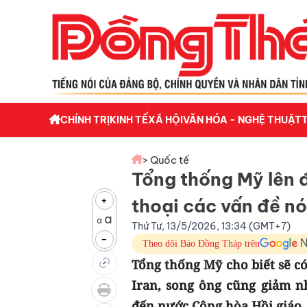
CHÍNH TRỊ
KINH TẾ
XÃ HỘI
VĂN HÓA - NGHỆ THUẬT
> Quốc tế
Tổng thống Mỹ lên 
+
thoại các vấn đề n
a
a
Thứ Tư, 13/5/2026, 13:34 (GMT+7)
-
Theo dõi Báo Đồng Tháp trên
Tổng thống Mỹ cho biết sẽ có
Iran, song ông cũng giảm n
đến nước Cộng hòa Hồi giáo.