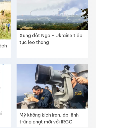
Xung đột Nga - Ukraine tiếp
tục leo thang
hách
i
Mỹ không kích Iran, áp lệnh
trừng phạt mới với IRGC