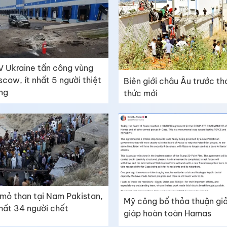
 Ukraine tấn công vùng
cow, ít nhất 5 người thiệt
Biên giới châu Âu trước t
ng
thức mới
mỏ than tại Nam Pakistan,
Mỹ công bố thỏa thuận giả
nhất 34 người chết
giáp hoàn toàn Hamas