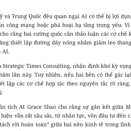
ỹ và Trung Quốc đều quan ngại AI có thể bị lợi dụn
tấn công mạng hoặc phá hoại hạ tầng trọng yếu. Vì 
cho rằng hai cường quốc cần thảo luận các cơ chế 
 năng thiết lập đường dây nóng nhằm giảm leo thang
 AI.
 Strategic Times Consulting, nhận định khó kỳ vọng
hăm lần này. Tuy nhiên, nếu hai bên có thể gác lại
t lập các cơ chế hợp tác theo nguyên tắc rõ ràng,
ý.
ân tích AI Grace Shao cho rằng sự gắn kết giữa M
hiện vẫn rất sâu sắc, từ nhân lực, vốn đầu tư đến 
tách rời hoàn toàn” giữa hai nền kinh tế trong lĩn