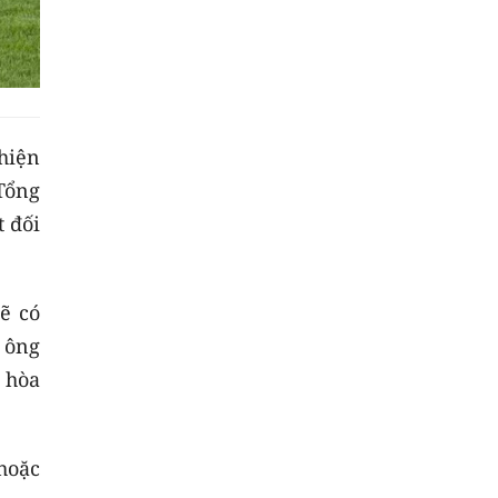
hiện
Tổng
t đối
ẽ có
 ông
 hòa
hoặc