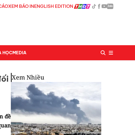
CÁO
XEM BÁO IN
ENGLISH EDITION
Zalo
A HỌC
MEDIA
Xem Nhiều
đối
n đề
quan