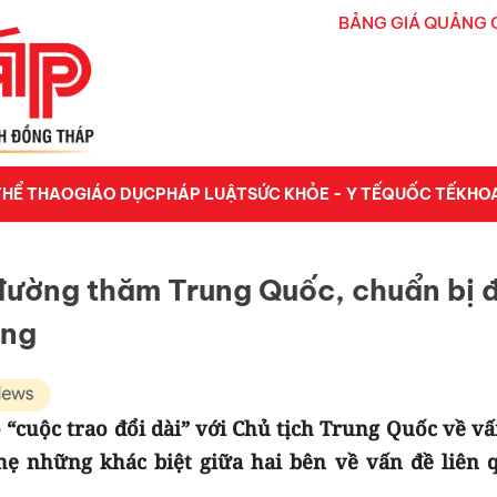
BẢNG GIÁ QUẢNG 
THỂ THAO
GIÁO DỤC
PHÁP LUẬT
SỨC KHỎE - Y TẾ
QUỐC TẾ
KHO
đường thăm Trung Quốc, chuẩn bị 
óng
 “cuộc trao đổi dài” với Chủ tịch Trung Quốc về vấ
hẹ những khác biệt giữa hai bên về vấn đề liên 