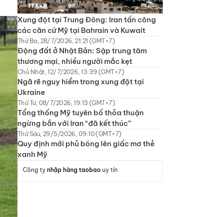
Xung đột tại Trung Đông: Iran tấn công
các căn cứ Mỹ tại Bahrain và Kuwait
Thứ Ba, 28/7/2026, 21:21 (GMT+7)
Động đất ở Nhật Bản: Sập trung tâm
thương mại, nhiều người mắc kẹt
Chủ Nhật, 12/7/2026, 13:39 (GMT+7)
Ngã rẽ nguy hiểm trong xung đột tại
Ukraine
Thứ Tư, 08/7/2026, 19:13 (GMT+7)
Tổng thống Mỹ tuyên bố thỏa thuận
ngừng bắn với Iran “đã kết thúc”
Thứ Sáu, 29/5/2026, 09:10 (GMT+7)
Quy định mới phủ bóng lên giấc mơ thẻ
xanh Mỹ
Công ty
nhập hàng taobao
uy tín