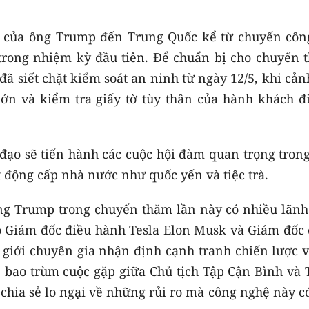
n của ông Trump đến Trung Quốc kể từ chuyến côn
trong nhiệm kỳ đầu tiên. Để chuẩn bị cho chuyến 
ã siết chặt kiểm soát an ninh từ ngày 12/5, khi cản
lớn và kiểm tra giấy tờ tùy thân của hành khách đi
 đạo sẽ tiến hành các cuộc hội đàm quan trọng tron
t động cấp nhà nước như quốc yến và tiệc trà.
ng Trump trong chuyến thăm lần này có nhiều lãnh
ó Giám đốc điều hành Tesla Elon Musk và Giám đốc 
giới chuyên gia nhận định cạnh tranh chiến lược về
đề bao trùm cuộc gặp giữa Chủ tịch Tập Cận Bình và
chia sẻ lo ngại về những rủi ro mà công nghệ này c