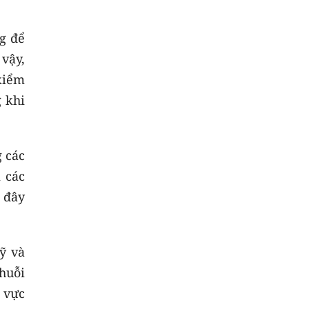
g để
vậy,
kiểm
 khi
 các
 các
 đây
ỹ và
chuỗi
h vực