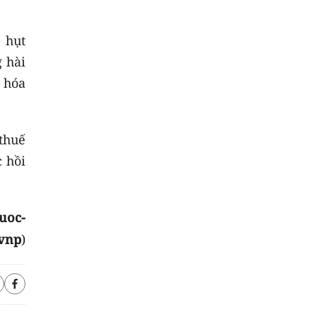
 hụt
 hài
 hóa
thuế
 hồi
uoc-
.vnp
)