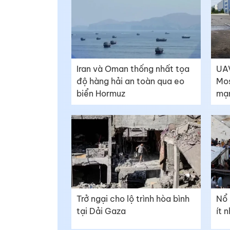
Iran và Oman thống nhất tọa
UAV
độ hàng hải an toàn qua eo
Mos
biển Hormuz
mạ
Trở ngại cho lộ trình hòa bình
Nổ 
tại Dải Gaza
ít 