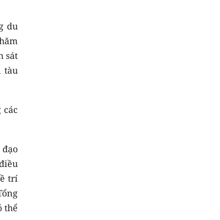
g du
thăm
h sát
 tàu
g các
 đạo
điều
 trí
 Tổng
ó thể