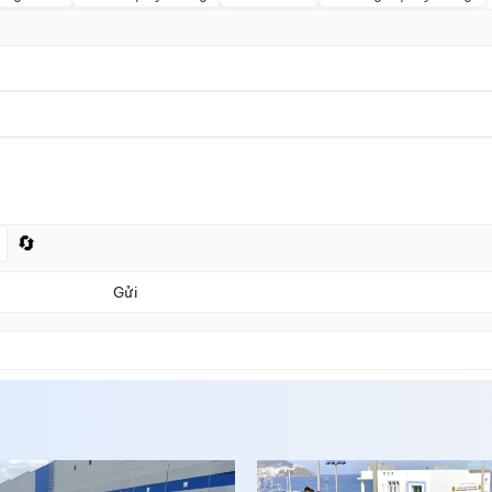
🔄
Gửi