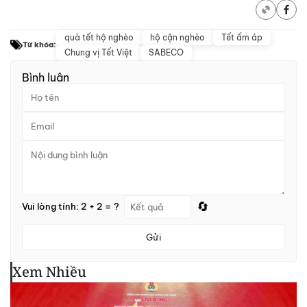
quà tết hộ nghèo
hộ cận nghèo
Tết ấm áp
Từ khóa:
Chung vị Tết Việt
SABECO
Bình luận
🔄
Vui lòng tính: 2 + 2 = ?
Gửi
Xem Nhiều