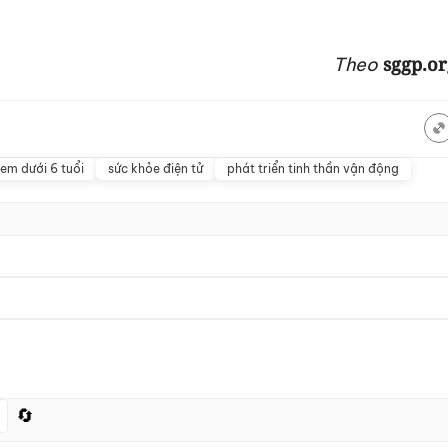
sggp.or
Theo
 em dưới 6 tuổi
sức khỏe điện tử
phát triển tinh thần vận động
🔄