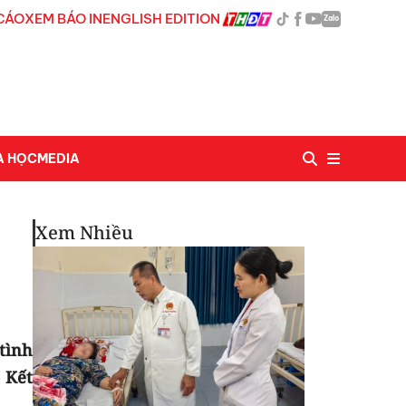
CÁO
XEM BÁO IN
ENGLISH EDITION
Zalo
A HỌC
MEDIA
Xem Nhiều
tình
 Kết