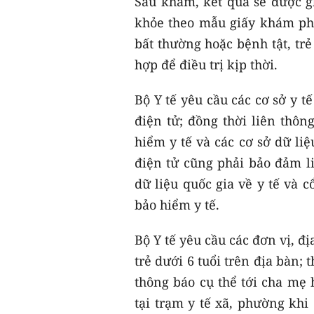
Sau khám, kết quả sẽ được g
khỏe theo mẫu giấy khám phù
bất thường hoặc bệnh tật, tr
hợp để điều trị kịp thời.
Bộ Y tế yêu cầu các cơ sở y t
điện tử; đồng thời liên thôn
hiểm y tế và các cơ sở dữ li
điện tử cũng phải bảo đảm l
dữ liệu quốc gia về y tế và 
bảo hiểm y tế.
Bộ Y tế yêu cầu các đơn vị, 
trẻ dưới 6 tuổi trên địa bàn; 
thông báo cụ thể tới cha mẹ 
tại trạm y tế xã, phường khi