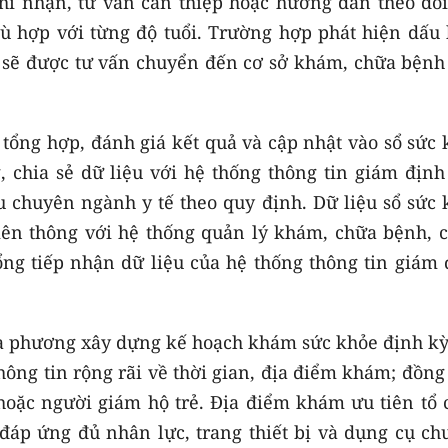
hi nhận, tư vấn can thiệp hoặc hướng dẫn theo dõi
 hợp với từng độ tuổi. Trường hợp phát hiện dấu 
ẻ sẽ được tư vấn chuyển đến cơ sở khám, chữa bệnh
ế tổng hợp, đánh giá kết quả và cập nhật vào sổ sức
g, chia sẻ dữ liệu với hệ thống thông tin giám địn
ệu chuyên ngành y tế theo quy định. Dữ liệu sổ sức
iên thông với hệ thống quản lý khám, chữa bệnh, c
cổng tiếp nhận dữ liệu của hệ thống thông tin giám
địa phương xây dựng kế hoạch khám sức khỏe định kỳ
thông tin rộng rãi về thời gian, địa điểm khám; đồng
hoặc người giám hộ trẻ. Địa điểm khám ưu tiên tổ 
 đáp ứng đủ nhân lực, trang thiết bị và dụng cụ ch