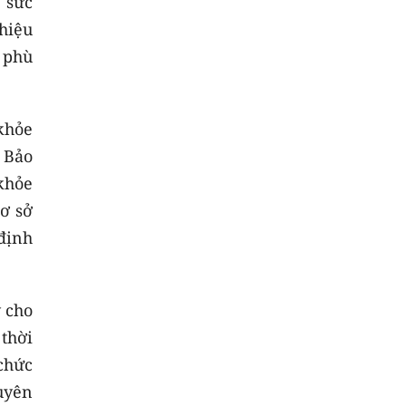
 sức
hiệu
 phù
 khỏe
h Bảo
 khỏe
ơ sở
 định
 cho
 thời
chức
uyên