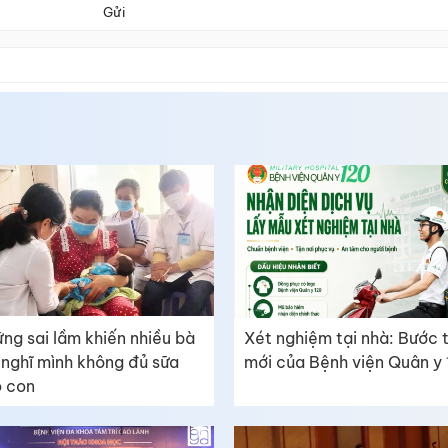
Gửi
ng sai lầm khiến nhiều bà
Xét nghiệm tại nhà: Bước 
nghĩ mình không đủ sữa
mới của Bệnh viện Quân y
 con