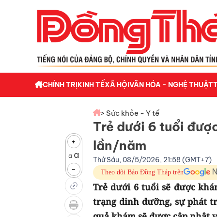
CHÍNH TRỊ
KINH TẾ
XÃ HỘI
VĂN HÓA - NGHỆ THUẬT
> Sức khỏe - Y tế
Trẻ dưới 6 tuổi đượ
+
lần/năm
a
a
Thứ Sáu, 08/5/2026, 21:58 (GMT+7)
-
Theo dõi Báo Đồng Tháp trên
Trẻ dưới 6 tuổi sẽ được khá
trạng dinh dưỡng, sự phát tr
quả khám sẽ được cập nhật v