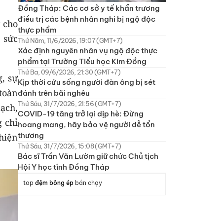
Đồng Tháp: Các cơ sở y tế khẩn trương
điều trị các bệnh nhân nghi bị ngộ độc
 cho
thực phẩm
 sức
Thứ Năm, 11/6/2026, 19:07 (GMT+7)
Xác định nguyên nhân vụ ngộ độc thực
phẩm tại Trường Tiểu học Kim Đồng
Thứ Ba, 09/6/2026, 21:30 (GMT+7)
, sự
Kịp thời cứu sống người đàn ông bị sét
toàn
đánh trên bãi nghêu
Thứ Sáu, 31/7/2026, 21:56 (GMT+7)
ạch,
COVID-19 tăng trở lại dịp hè: Đừng
 chỉ
hoang mang, hãy bảo vệ người dễ tổn
thương
hiện
Thứ Sáu, 31/7/2026, 15:08 (GMT+7)
Bác sĩ Trần Văn Lườm giữ chức Chủ tịch
Hội Y học tỉnh Đồng Tháp
top
đệm bông ép
bán chạy