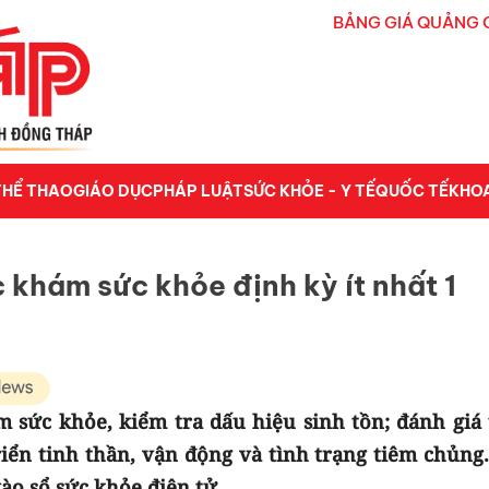
BẢNG GIÁ QUẢNG 
THỂ THAO
GIÁO DỤC
PHÁP LUẬT
SỨC KHỎE - Y TẾ
QUỐC TẾ
KHO
c khám sức khỏe định kỳ ít nhất 1
m sức khỏe, kiểm tra dấu hiệu sinh tồn; đánh giá 
iển tinh thần, vận động và tình trạng tiêm chủng.
ào sổ sức khỏe điện tử.