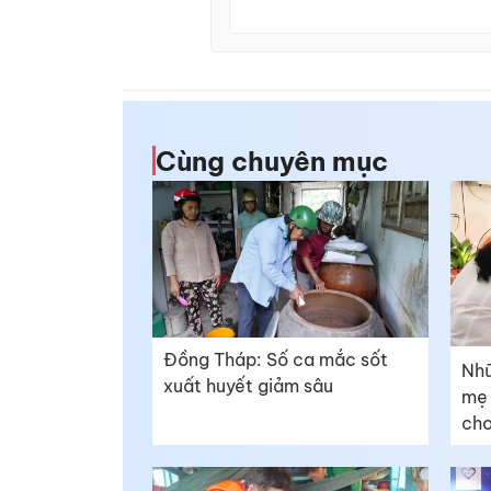
Cùng chuyên mục
Đồng Tháp: Số ca mắc sốt
Nhữ
xuất huyết giảm sâu
mẹ 
cho