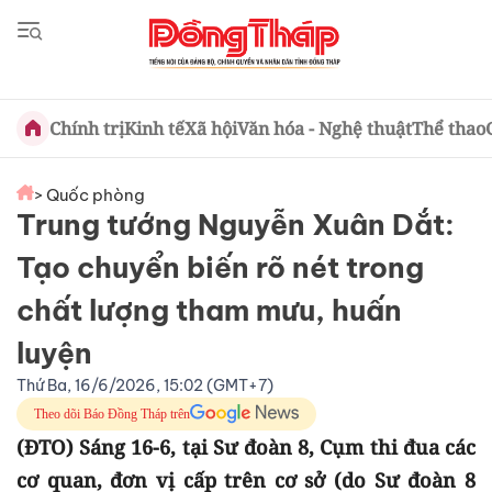
Chính trị
Kinh tế
Xã hội
Văn hóa - Nghệ thuật
Thể thao
> Quốc phòng
Trung tướng Nguyễn Xuân Dắt:
Tạo chuyển biến rõ nét trong
chất lượng tham mưu, huấn
luyện
Thứ Ba, 16/6/2026, 15:02 (GMT+7)
Theo dõi Báo Đồng Tháp trên
(ĐTO) Sáng 16-6, tại Sư đoàn 8, Cụm thi đua các
cơ quan, đơn vị cấp trên cơ sở (do Sư đoàn 8