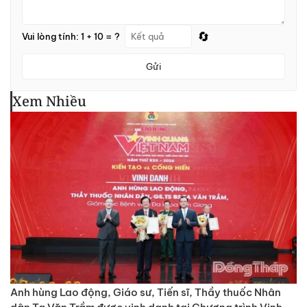
🔄
Vui lòng tính: 1 + 10 = ?
Gửi
Xem Nhiều
Anh hùng Lao động, Giáo sư, Tiến sĩ, Thầy thuốc Nhân