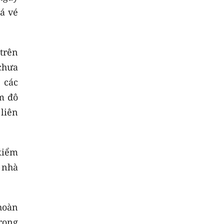
iá vé
trên
chưa
 các
âm đô
 liên
kiểm
 nhà
hoàn
rong