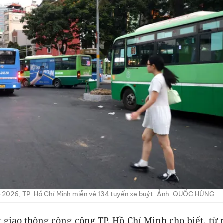
-2026, TP. Hồ Chí Minh miễn vé 134 tuyến xe buýt. Ảnh: QUỐC HÙNG
 giao thông công cộng TP. Hồ Chí Minh cho biết, từ