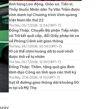
Anh hùng Lao động, Giáo sư, Tiến sĩ,
Thầy thuốc Nhân dân Tạ Văn Trầm được
vinh danh tại Chương trình Vinh quang
Việt Nam lần thứ 22
Thứ Sáu, 03/7/2026, 12:34 (GMT+7)
Đồng Tháp: Chuyển Bộ phận Tiếp nhận
và Trả kết quả cấp, đổi Giấy phép lái xe
về Phòng Cảnh sát giao thông
Thứ Sáu, 24/7/2026, 00:56 (GMT+7)
10 cá thể chim hoang dã bị nuôi nhốt
được thả về tự nhiên
Thứ Sáu, 03/7/2026, 12:30 (GMT+7)
Đồng Tháp: Thăm, tặng quà gia đình
lãnh đạo Công an tỉnh qua các thời kỳ
Thứ Bảy, 27/6/2026, 14:10 (GMT+7)
Sạt lở đường giao thông dài khoảng 50
m tại xã Mỹ Thọ
 ngày