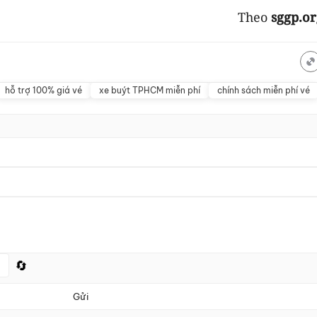
Theo
sggp.or
hỗ trợ 100% giá vé
xe buýt TPHCM miễn phí
chính sách miễn phí vé
🔄
Gửi