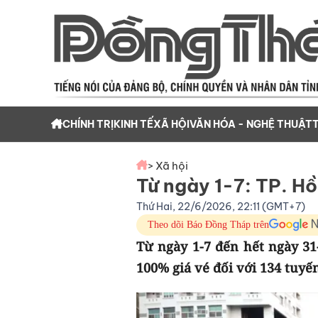
CHÍNH TRỊ
KINH TẾ
XÃ HỘI
VĂN HÓA - NGHỆ THUẬT
> Xã hội
Từ ngày 1-7: TP. Hồ
Thứ Hai, 22/6/2026, 22:11 (GMT+7)
Theo dõi Báo Đồng Tháp trên
Từ ngày 1-7 đến hết ngày 31
100% giá vé đối với 134 tuyế