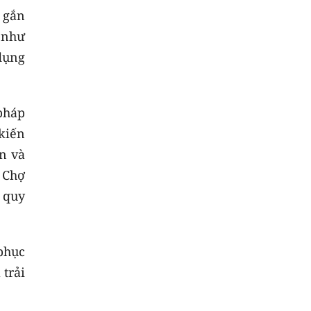
é gắn
 như
dụng
pháp
kiến
n và
t Chợ
o quy
phục
trải