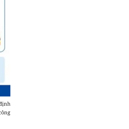
định
công