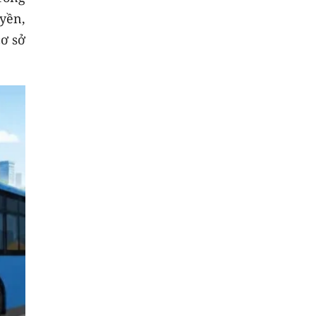
yền,
cơ sở