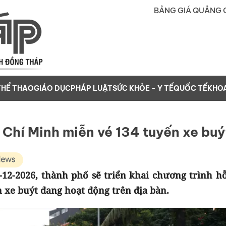
BẢNG GIÁ QUẢNG 
THỂ THAO
GIÁO DỤC
PHÁP LUẬT
SỨC KHỎE - Y TẾ
QUỐC TẾ
KHO
 Chí Minh miễn vé 134 tuyến xe buý
-12-2026, thành phố sẽ triển khai chương trình hỗ
n xe buýt đang hoạt động trên địa bàn.