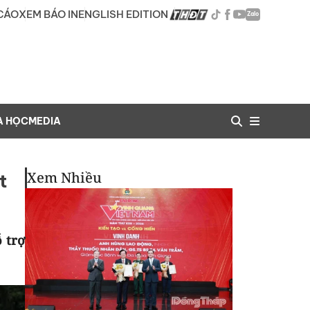
CÁO
XEM BÁO IN
ENGLISH EDITION
Zalo
A HỌC
MEDIA
Xem Nhiều
t
 trợ