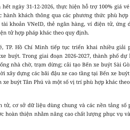
n hết ngày 31-12-2026, thực hiện hỗ trợ 100% giá v
hực hành khách thông qua các phương thức phù hợp
 tài khoản VNeID, thẻ ngân hàng, ví điện tử, ứng 
iện tử hợp pháp khác theo quy định.
, TP. Hồ Chí Minh tiếp tục triển khai nhiều giải 
xe buýt. Trong giai đoạn 2026-2027, thành phố dự 
ống nhà chờ, trạm dừng; cải tạo Bến xe buýt Sài Gò
ời xây dựng các bãi đậu xe cao tầng tại Bến xe buý
 xe buýt Tân Phú và một số vị trí phù hợp khác the
n tử, cơ sở dữ liệu dùng chung và các nền tảng số 
ợc hoàn thiện nhằm nâng cao chất lượng phục vụ và 