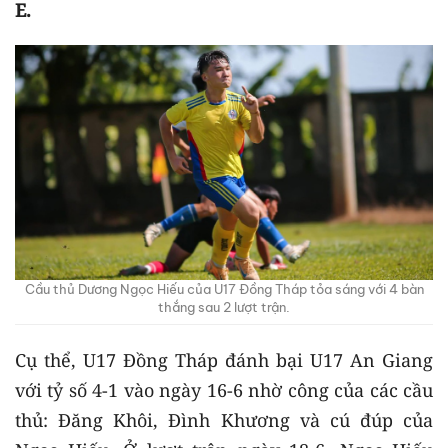
E.
Cầu thủ Dương Ngọc Hiếu của U17 Đồng Tháp tỏa sáng với 4 bàn
thắng sau 2 lượt trận.
Cụ thể, U17 Đồng Tháp đánh bại U17 An Giang
với tỷ số 4-1 vào ngày 16-6 nhờ công của các cầu
thủ: Đăng Khôi, Đình Khương và cú đúp của