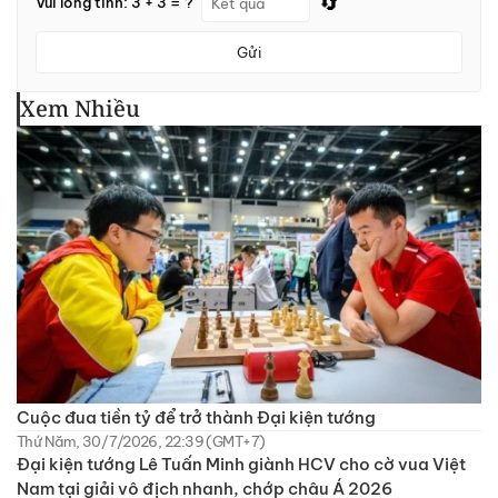
🔄
Vui lòng tính: 3 + 3 = ?
Gửi
Xem Nhiều
Cuộc đua tiền tỷ để trở thành Đại kiện tướng
Thứ Năm, 30/7/2026, 22:39 (GMT+7)
Đại kiện tướng Lê Tuấn Minh giành HCV cho cờ vua Việt
Nam tại giải vô địch nhanh, chớp châu Á 2026