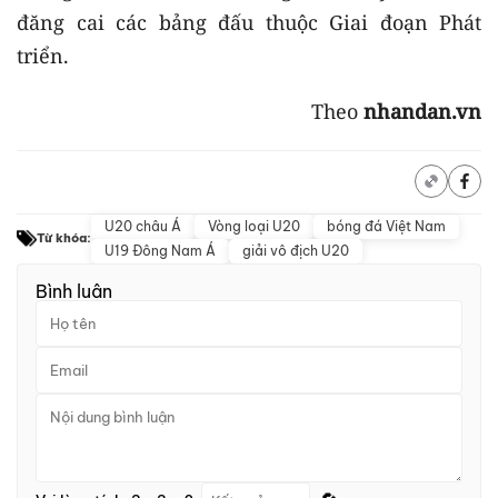
đăng cai các bảng đấu thuộc Giai đoạn Phát
triển.
Theo
nhandan.vn
U20 châu Á
Vòng loại U20
bóng đá Việt Nam
Từ khóa:
U19 Đông Nam Á
giải vô địch U20
Bình luận