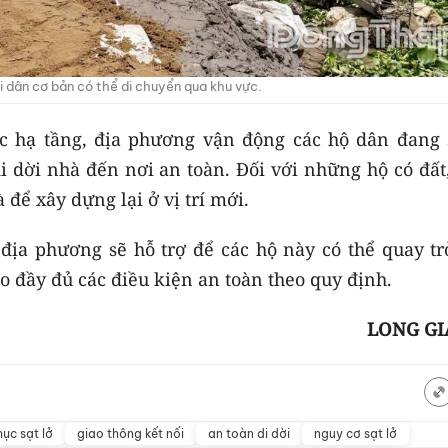
 dân cơ bản có thể di chuyển qua khu vực.
ục hạ tầng, địa phương vận động các hộ dân đang 
 dời nhà đến nơi an toàn. Đối với những hộ có đất,
 để xây dựng lại ở vị trí mới.
 địa phương sẽ hỗ trợ để các hộ này có thể quay tr
 đầy đủ các điều kiện an toàn theo quy định.
LONG G
ục sạt lở
giao thông kết nối
an toàn di dời
nguy cơ sạt lở