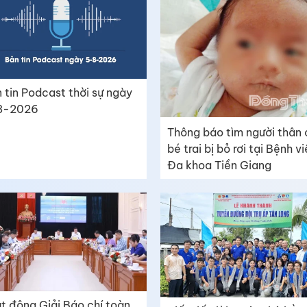
 tin Podcast thời sự ngày
8-2026
Thông báo tìm người thân
bé trai bị bỏ rơi tại Bệnh v
Đa khoa Tiền Giang
t động Giải Báo chí toàn