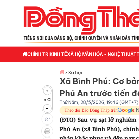
CHÍNH TRỊ
KINH TẾ
XÃ HỘI
VĂN HÓA - NGHỆ THUẬT
> Xã hội
Xã Bình Phú: Cơ bả
+
Phú An trước tiến đ
a
a
Thứ Năm, 28/5/2026, 19:46 (GMT+7)
-
Theo dõi Báo Đồng Tháp trên
(ĐTO) Sau vụ sạt lở nghiêm 
Phú An (xã Bình Phú), chính
pháp khắc phục và đến nay c