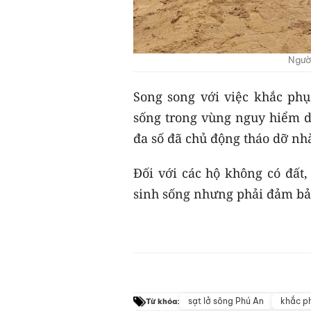
Người
Song song với việc khắc ph
sống trong vùng nguy hiểm di
đa số đã chủ động tháo dỡ nhà
Đối với các hộ không có đất,
sinh sống nhưng phải đảm bảo
sạt lở sông Phú An
khắc ph
Từ khóa: