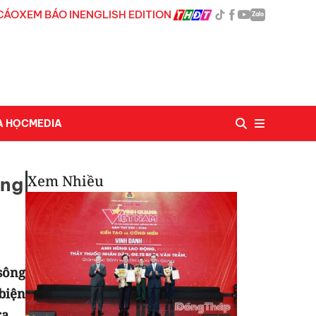
CÁO
XEM BÁO IN
ENGLISH EDITION
Zalo
A HỌC
MEDIA
Xem Nhiều
ông
sông
biện
a.