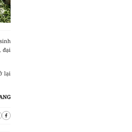
sinh
 đại
ở lại
IANG