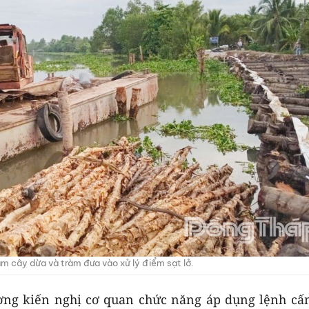
m cây dừa và tràm đưa vào xử lý điểm sạt lở.
ương kiến nghị cơ quan chức năng áp dụng lệnh cấ