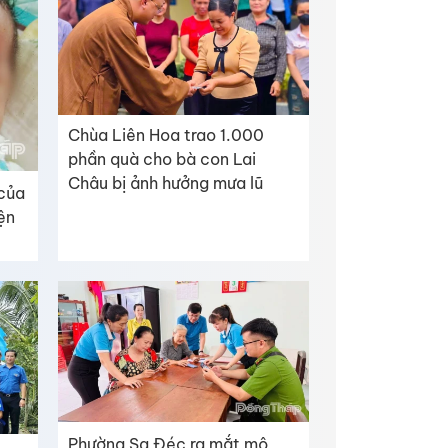
Chùa Liên Hoa trao 1.000
phần quà cho bà con Lai
Châu bị ảnh hưởng mưa lũ
 của
iện
Phường Sa Đéc ra mắt mô