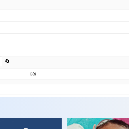
🔄
Gửi