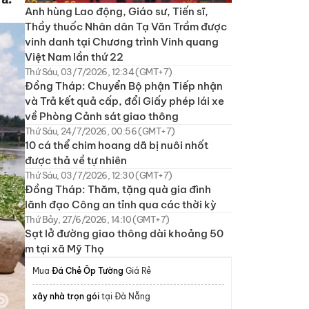
Anh hùng Lao động, Giáo sư, Tiến sĩ,
Thầy thuốc Nhân dân Tạ Văn Trầm được
vinh danh tại Chương trình Vinh quang
Việt Nam lần thứ 22
Thứ Sáu, 03/7/2026, 12:34 (GMT+7)
Đồng Tháp: Chuyển Bộ phận Tiếp nhận
và Trả kết quả cấp, đổi Giấy phép lái xe
về Phòng Cảnh sát giao thông
Thứ Sáu, 24/7/2026, 00:56 (GMT+7)
10 cá thể chim hoang dã bị nuôi nhốt
được thả về tự nhiên
Thứ Sáu, 03/7/2026, 12:30 (GMT+7)
Đồng Tháp: Thăm, tặng quà gia đình
lãnh đạo Công an tỉnh qua các thời kỳ
Thứ Bảy, 27/6/2026, 14:10 (GMT+7)
Sạt lở đường giao thông dài khoảng 50
m tại xã Mỹ Thọ
Mua
Đá Chẻ Ốp Tường
Giá Rẻ
xây nhà trọn gói
tại Đà Nẵng