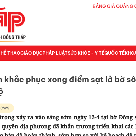
BẢNG GIÁ QUẢNG 
THỂ THAO
GIÁO DỤC
PHÁP LUẬT
SỨC KHỎE - Y TẾ
QUỐC TẾ
KHO
n khắc phục xong điểm sạt lở bờ s
ộ
trọng xảy ra vào sáng sớm ngày 12-4 tại bờ Đông 
 quyền địa phương đã khẩn trương triển khai các 
ơ bản đã hoàn thành, sớm hơn so với kế hoạch đề r