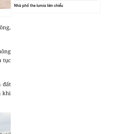
Nhà phố the lumia liên chiểu
ông,
.
thông
p tục
 đất
 khi