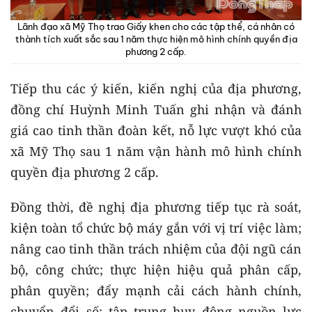
Lãnh đạo xã Mỹ Thọ trao Giấy khen cho các tập thể, cá nhân có
thành tích xuất sắc sau 1 năm thực hiện mô hình chính quyền địa
phương 2 cấp.
Tiếp thu các ý kiến, kiến nghị của địa phương,
đồng chí Huỳnh Minh Tuấn ghi nhận và đánh
giá cao tinh thần đoàn kết, nỗ lực vượt khó của
xã Mỹ Thọ sau 1 năm vận hành mô hình chính
quyền địa phương 2 cấp.
Đồng thời, đề nghị địa phương tiếp tục rà soát,
kiện toàn tổ chức bộ máy gắn với vị trí việc làm;
nâng cao tinh thần trách nhiệm của đội ngũ cán
bộ, công chức; thực hiện hiệu quả phân cấp,
phân quyền; đẩy mạnh cải cách hành chính,
chuyển đổi số; tập trung huy động nguồn lực