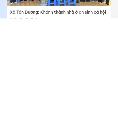
Xã Tân Dương: Khánh thành nhà ở an sinh xã hội
cho hộ nghèo
Xã Mỹ Qúi: Tiếp tục đẩy mạnh ứng dụng khoa
học công nghệ, chuyển đổi số vào sản xuất nông
nghiệp