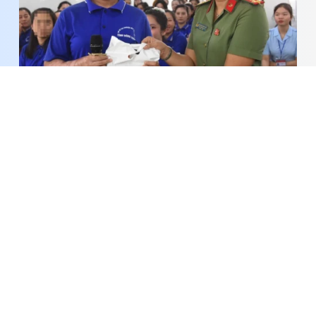
Triển khai mô hình “Đồng hành cùng học viên cơ
sở cai nghiện - Lan tỏa giá trị sống tích cực”