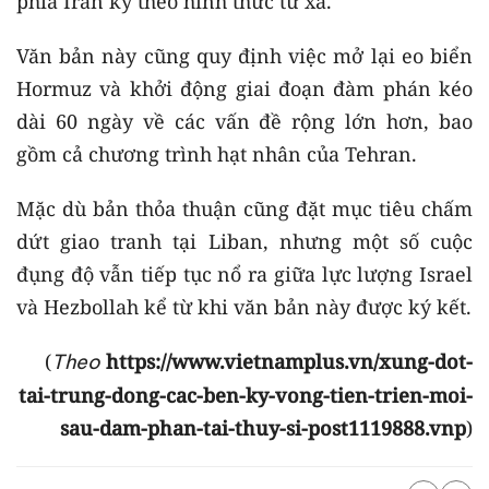
phía Iran ký theo hình thức từ xa.
Văn bản này cũng quy định việc mở lại eo biển
Hormuz và khởi động giai đoạn đàm phán kéo
dài 60 ngày về các vấn đề rộng lớn hơn, bao
gồm cả chương trình hạt nhân của Tehran.
Mặc dù bản thỏa thuận cũng đặt mục tiêu chấm
dứt giao tranh tại Liban, nhưng một số cuộc
đụng độ vẫn tiếp tục nổ ra giữa lực lượng Israel
và Hezbollah kể từ khi văn bản này được ký kết.
(
https://www.vietnamplus.vn/xung-dot-
Theo
tai-trung-dong-cac-ben-ky-vong-tien-trien-moi-
sau-dam-phan-tai-thuy-si-post1119888.vnp
)