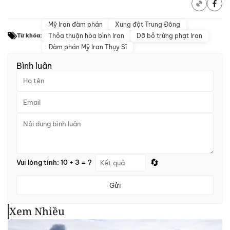
Mỹ Iran đàm phán
Xung đột Trung Đông
Thỏa thuận hòa bình Iran
Dỡ bỏ trừng phạt Iran
Từ khóa:
Đàm phán Mỹ Iran Thụy Sĩ
Bình luận
🔄
Vui lòng tính: 10 + 3 = ?
Gửi
Xem Nhiều