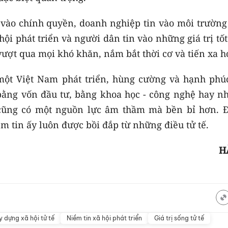
 vào chính quyền, doanh nghiệp tin vào môi trường
hội phát triển và người dân tin vào những giá trị tố
vượt qua mọi khó khăn, nắm bắt thời cơ và tiến xa h
một Việt Nam phát triển, hùng cường và hạnh phúc
bằng vốn đầu tư, bằng khoa học - công nghệ hay n
 cũng có một nguồn lực âm thầm mà bền bỉ hơn. Đ
m tin ấy luôn được bồi đắp từ những điều tử tế.
H
 dựng xã hội tử tế
Niềm tin xã hội phát triển
Giá trị sống tử tế