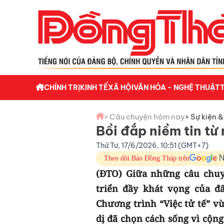
CHÍNH TRỊ
KINH TẾ
XÃ HỘI
VĂN HÓA - NGHỆ THUẬT
> Câu chuyện hôm nay
> Sự kiện &
Bồi đắp niềm tin từ
Thứ Tư, 17/6/2026, 10:51 (GMT+7)
Theo dõi Báo Đồng Tháp trên
(ĐTO) Giữa những câu chuy
triển đầy khát vọng của đ
Chương trình “Việc tử tế” v
dị đã chọn cách sống vì cộn