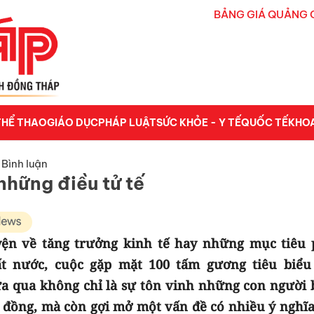
BẢNG GIÁ QUẢNG 
THỂ THAO
GIÁO DỤC
PHÁP LUẬT
SỨC KHỎE - Y TẾ
QUỐC TẾ
KHO
 Bình luận
 những điều tử tế
ện về tăng trưởng kinh tế hay những mục tiêu 
ất nước, cuộc gặp mặt 100 tấm gương tiêu biểu
ừa qua không chỉ là sự tôn vinh những con người 
g đồng, mà còn gợi mở một vấn đề có nhiều ý nghĩa