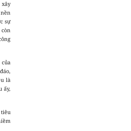
 xây
 nền
c sự
 còn
công
 của
 đáo,
u là
u ấy,
 tiêu
niềm