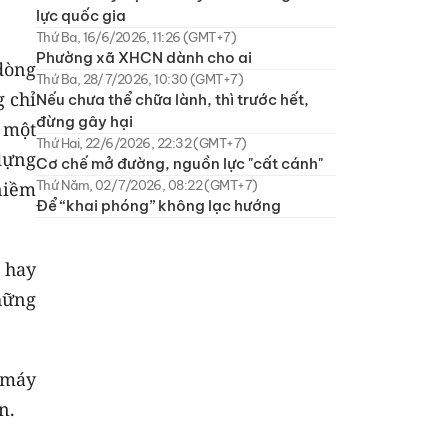
lực quốc gia
Thứ Ba, 16/6/2026, 11:26 (GMT+7)
Phường xã XHCN dành cho ai
 dòng
Thứ Ba, 28/7/2026, 10:30 (GMT+7)
g chỉ
Nếu chưa thể chữa lành, thì trước hết,
đừng gây hại
 một
Thứ Hai, 22/6/2026, 22:32 (GMT+7)
dựng
Cơ chế mở đường, nguồn lực "cất cánh"
Thứ Năm, 02/7/2026, 08:22 (GMT+7)
 niềm
Để “khai phóng” không lạc hướng
 hay
hững
 máy
n.