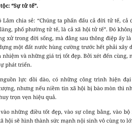
tộc: “Sự tử tế”.
ô Lâm chia sẻ: “Chúng ta phấn đấu cả đời tử tế, cả
 làng, phố phường tử tế, là cả xã hội tử tế”. Đó khôn
ng xử trong đời sống, mà đằng sau thông điệp ấy là
y dựng một đất nước hùng cường trước hết phải xây 
h nhiệm và những giá trị tốt đẹp. Bởi xét đến cùng,
ự phát triển.
 nguồn lực dồi dào, có những công trình hiện đại
tượng, nhưng nếu niềm tin xã hội bị bào mòn thì n
huy trọn vẹn hiệu quả.
 vào những điều tốt đẹp, vào sự công bằng, vào bộ
ã hội sẽ hình thành sức mạnh nội sinh vô cùng to lớ