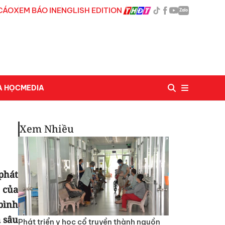
CÁO
XEM BÁO IN
ENGLISH EDITION
Zalo
A HỌC
MEDIA
Xem Nhiều
phát
 của
bình
 sâu
Phát triển y học cổ truyền thành nguồn