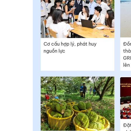
Cơ cấu hợp lý, phát huy
Đồn
nguồn lực
thà
GRD
lên
Đặt