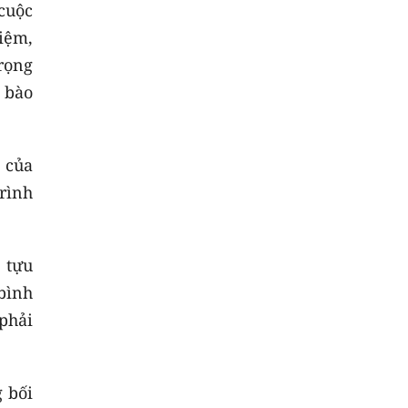
cuộc
iệm,
rọng
 bào
 của
trình
 tựu
 bình
 phải
g bối