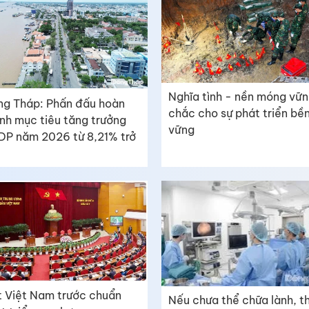
Nghĩa tình - nền móng vữ
g Tháp: Phấn đấu hoàn
chắc cho sự phát triển bề
nh mục tiêu tăng trưởng
vững
P năm 2026 từ 8,21% trở
 Việt Nam trước chuẩn
Nếu chưa thể chữa lành, th