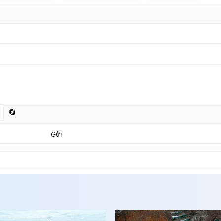
🔄
Gửi