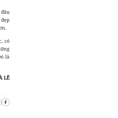
 đầu
t đẹp
ơn.
, có
hững
ó là
À LÊ