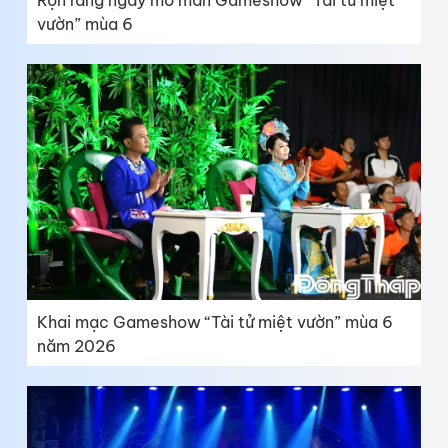
vườn” mùa 6
Khai mạc Gameshow “Tài tử miệt vườn” mùa 6
năm 2026