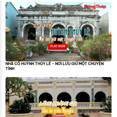
NHÀ CỔ HUỲNH THỦY LÊ – NƠI LƯU GIỮ MỘT CHUYỆN
TÌNH