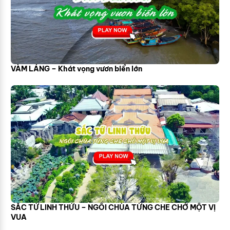
VÀM LÁNG – Khát vọng vươn biển lớn
SẮC TỨ LINH THỨU – NGÔI CHÙA TỪNG CHE CHỞ MỘT VỊ
VUA