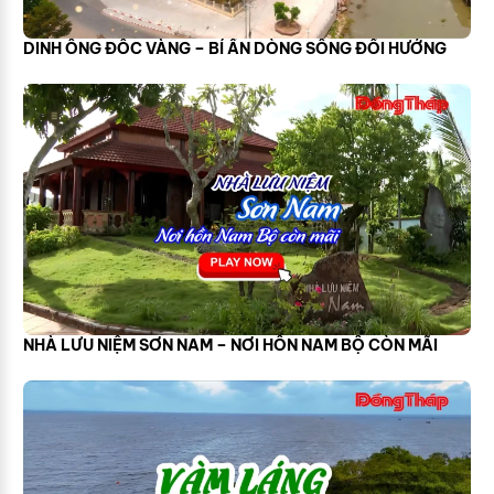
DINH ÔNG ĐỐC VÀNG – BÍ ẨN DÒNG SÔNG ĐỔI HƯỚNG
NHÀ LƯU NIỆM SƠN NAM – NƠI HỒN NAM BỘ CÒN MÃI