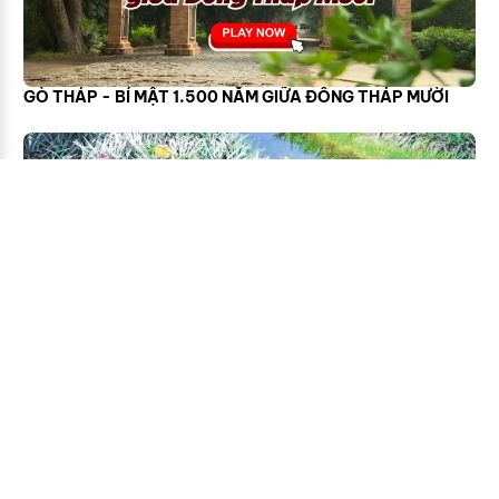
GÒ THÁP - BÍ MẬT 1.500 NĂM GIỮA ĐỒNG THÁP MƯỜI
KHÓM TÂN PHƯỚC – VỊ NGỌT TỪ VÙNG ĐẤT PHÈN