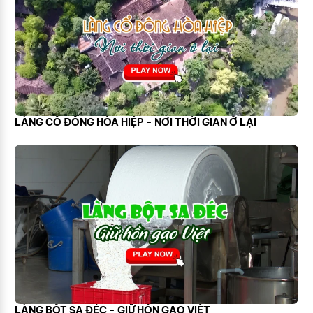
LÀNG CỔ ĐÔNG HÒA HIỆP - NƠI THỜI GIAN Ở LẠI
LÀNG BỘT SA ĐÉC - GIỮ HỒN GẠO VIỆT