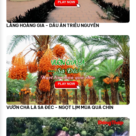
LĂNG HOÀNG GIA - DẤU ẤN TRIỀU NGUYỄN
VƯỜN CHÀ LÀ SA ĐÉC - NGỌT LỊM MÙA QUẢ CHÍN