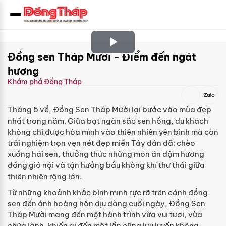
Play
Đồng sen Tháp Mười - Điểm đến ngát
hương
Video
Khám phá Đồng Tháp
Tháng 5 về, Đồng Sen Tháp Mười lại bước vào mùa đẹp
nhất trong năm. Giữa bạt ngàn sắc sen hồng, du khách
không chỉ được hòa mình vào thiên nhiên yên bình mà còn
trải nghiệm trọn vẹn nét đẹp miền Tây dân dã: chèo
xuồng hái sen, thưởng thức những món ăn đậm hương
đồng gió nội và tận hưởng bầu không khí thư thái giữa
thiên nhiên rộng lớn.
Từ những khoảnh khắc bình minh rực rỡ trên cánh đồng
sen đến ánh hoàng hôn dịu dàng cuối ngày, Đồng Sen
Tháp Mười mang đến một hành trình vừa vui tươi, vừa
chữa lành, khiến ai đến một lần cũng lưu luyến không