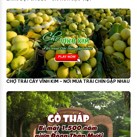
CHỢ TRÁI CÂY VĨNH KIM – NƠI MÙA TRÁI CHÍN GẶP NHAU